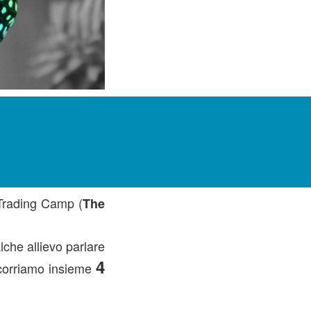
l Trading Camp (
The
che allievo parlare
4
corriamo insieme