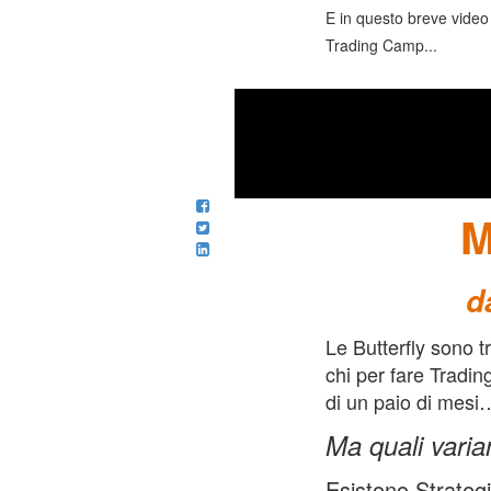
E in questo breve video
Trading Camp...
SU CHE COS
M
d
Le Butterfly sono tr
chi per fare Tradin
di un paio di mesi
Ma quali varia
Esistono Strateg