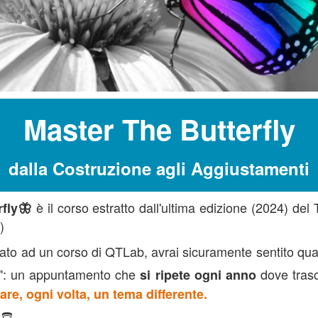
Master The Butterfly
dalla Costruzione agli Aggiustamenti
è il corso estratto dall'ultima edizione (2024) de
rfly🦋
)
pato ad un corso di QTLab, avrai sicuramente sentito qual
p": un appuntamento che
dove tras
si ripete ogni anno
are, ogni volta,
un tema differente.