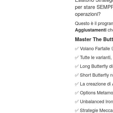
per stare SEMPRE
operazioni?
Questo è il progr
ch
Aggiustamenti
Master The Butt
✅ Volano Farfalle 
✅ Tutte le varianti
✅ Long Butterfly di
✅ Short Butterfly n
✅ La creazione di A
✅ Options Metamor
✅ Unbalanced Iro
✅ Strategie Meccan