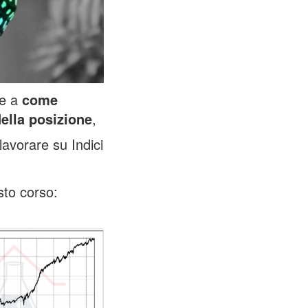
 e a
come
ella posizione
,
lavorare su Indici
sto corso: