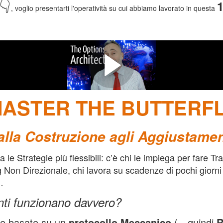
👇
1
, voglio presentarti l'operatività su cui abbiamo lavorato in questa
A ABBIAMO LAVORATO NELLA 1
DEL TRADING CAMP
ASTER THE BUTTERF
alla Costruzione agli Aggiustamen
a le Strategie più flessibili: c’è chi le impiega per fare T
g Non Direzionale, chi lavora su scadenze di pochi giorn
…
nti funzionano davvero?
ie basate su un
protocollo Meccanico
(…quindi
R