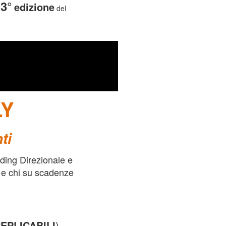
3°
edizione
del
3° EDIZIONE
LY
ti
rading Direzionale e
i e chi su scadenze
EPLICABILI
),