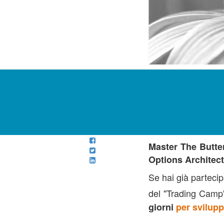
Master The Butte
Options Architect
Se hai già parteci
del "Trading Cam
giorni
per svilupp