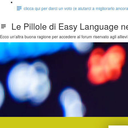
clicca qui per darci un voto (e aiutarci a migliorarlo ancor
Le Pillole di Easy Language n
Ecco un'altra buona ragione per accedere al forum riservato agli allie