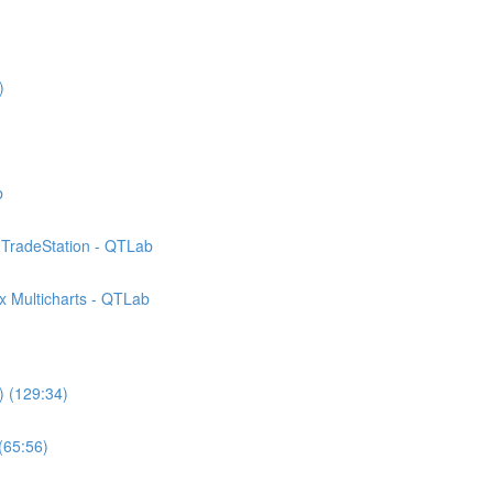
)
b
 TradeStation - QTLab
x Multicharts - QTLab
) (129:34)
(65:56)