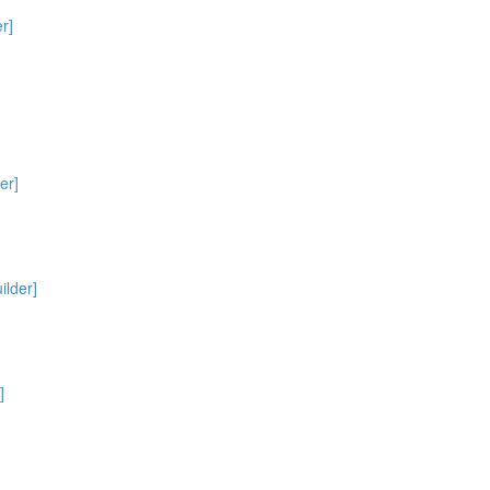
r]
er]
ilder]
]