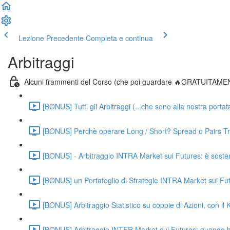
Lezione Precedente
Completa e continua
Arbitraggi
Alcuni frammenti del Corso (che poi guardare 🔥GRATUITAME
[BONUS] Tutti gli Arbitraggi (...che sono alla nostra portat
[BONUS] Perchè operare Long / Short? Spread o Pairs Trad
[BONUS] - Arbitraggio INTRA Market sui Futures: è sosteni
[BONUS] un Portafoglio di Strategie INTRA Market sui Futu
[BONUS] Arbitraggio Statistico su coppie di Azioni, con il 
[BONUS] Arbitraggio INTER Market sui Futures: quando ha 