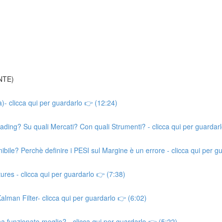
NTE)
a)- clicca qui per guardarlo 👉 (12:24)
ing? Su quali Mercati? Con quali Strumenti? - clicca qui per guardarl
bile? Perchè definire i PESI sul Margine è un errore - clicca qui per g
res - clicca qui per guardarlo 👉 (7:38)
Kalman Filter- clicca qui per guardarlo 👉 (6:02)
funzionato meglio? - clicca qui per guardarlo 👉 (5:22)