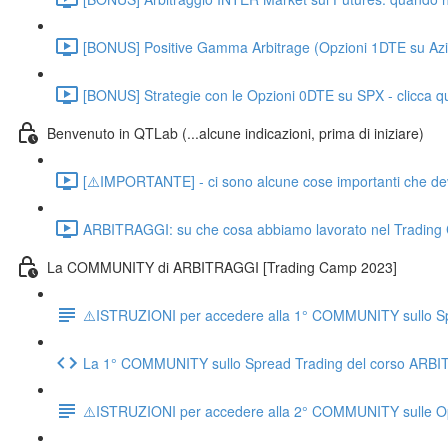
[BONUS] Positive Gamma Arbitrage (Opzioni 1DTE su Azion
[BONUS] Strategie con le Opzioni 0DTE su SPX - clicca qu
Benvenuto in QTLab (...alcune indicazioni, prima di iniziare)
[⚠️IMPORTANTE] - ci sono alcune cose importanti che devo d
ARBITRAGGI: su che cosa abbiamo lavorato nel Trading
La COMMUNITY di ARBITRAGGI [Trading Camp 2023]
⚠️ISTRUZIONI per accedere alla 1° COMMUNITY sullo Spr
La 1° COMMUNITY sullo Spread Trading del corso ARB
⚠️ISTRUZIONI per accedere alla 2° COMMUNITY sulle Opz