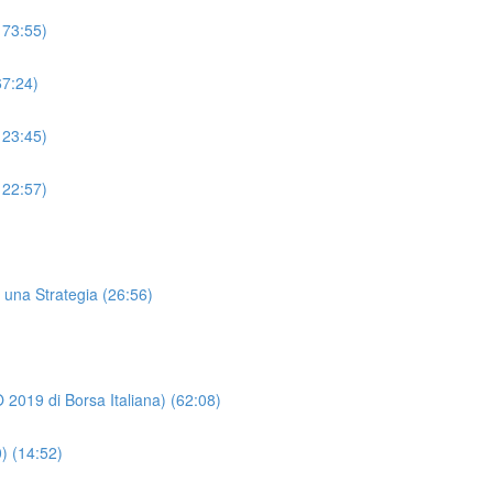
173:55)
67:24)
123:45)
122:57)
i una Strategia (26:56)
2019 di Borsa Italiana) (62:08)
0) (14:52)