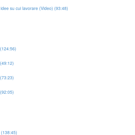
dee su cui lavorare (Video) (93:48)
 (124:56)
 (49:12)
 (73:23)
 (92:05)
 (138:45)