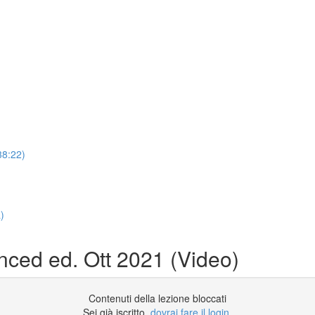
38:22)
a)
nced ed. Ott 2021 (Video)
Contenuti della lezione bloccati
Sei già iscritto,
dovrai fare il login
.