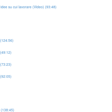
dee su cui lavorare (Video) (93:48)
 (124:56)
 (49:12)
 (73:23)
 (92:05)
 (138:45)