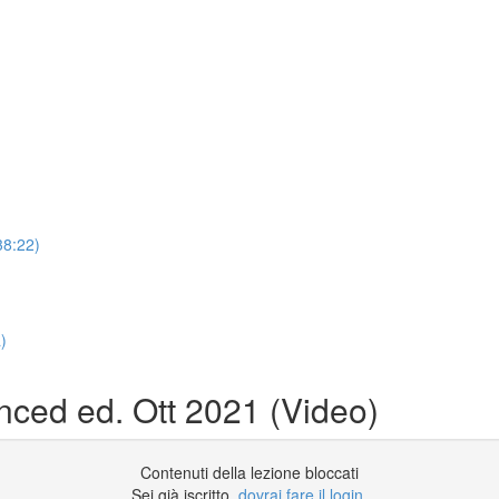
38:22)
a)
nced ed. Ott 2021 (Video)
Contenuti della lezione bloccati
Sei già iscritto,
dovrai fare il login
.