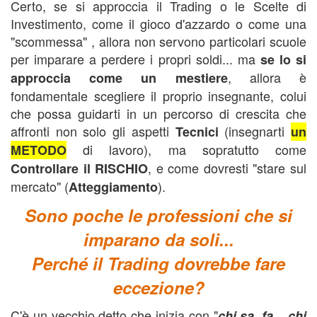
Certo, se si approccia il Trading o le Scelte di
Investimento, come il gioco d'azzardo o come una
"scommessa" , allora non servono particolari scuole
per imparare a perdere i propri soldi... ma
se lo si
, allora è
approccia come un mestiere
fondamentale scegliere il proprio insegnante, colui
che possa guidarti in un percorso di crescita che
affronti non solo gli aspetti
(insegnarti
Tecnici
un
di lavoro), ma sopratutto come
METODO
, e come dovresti "stare sul
Controllare il
RISCHIO
mercato" (
).
Atteggiamento
Sono poche le professioni che si
imparano da soli...
Perché il Trading dovrebbe fare
eccezione?
C'è un vecchio detto che inizia con "
c
hi sa, fa... chi