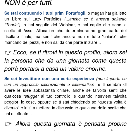
NON è per tutti.
Se stai costruendo i tuoi primi Portafogli,
o magari hai già letto
un Libro sui Lazy Portfolios
(...anche se è ancora soltanto
"Teoria"),
o hai seguito dei Webinar, e hai capito che sono le
scelte di Asset Allocation che determineranno gran parte del
risultato finale, ma senti che ancora non è tutto "chiaro", che
mancano dei pezzi, e non sai da che parte iniziare...
👉
Ecco, se ti ritrovi in questo profilo, allora sei
la persona che da una giornata come questa
potrà portarsi a casa un valore enorme.
Se sei Investitore con una certa esperienza
(non importa se
con un approccio discrezionale o sistematico)
, e ti sembra di
avere le idee abbastanza chiare, anche se talvolta senti che
qualcosa "
sfugge
" al tuo controllo,
e quando intervieni talvolta
peggiori le cose, oppure se ti stai chiedendo se "questa volta è
diverso" e inizi a mettere in discussione qualcuna delle scelte che
hai effettuato...
👉
Allora questa giornata è pensata proprio