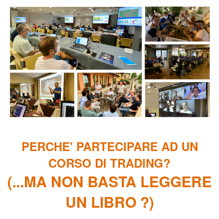
corso opzioni trading,
PERCHE' PARTECIPARE AD UN
CORSO DI TRADING?
(...MA NON BASTA LEGGERE
UN LIBRO ?)