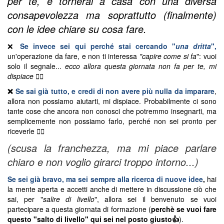
per te, e tornerai a casa con una diversa
consapevolezza ma soprattutto (finalmente)
con le idee chiare su cosa fare.
❌
Se invece sei qui perché stai cercando "
una dritta
",
un'operazione da fare, e non ti interessa
"capire come si fa
": vuoi
solo il segnale...
ecco allora questa giornata non fa per te, mi
dispiace 🤷‍♂️
❌
Se sai già tutto, e credi di non avere più nulla da imparare
,
allora non possiamo aiutarti, mi dispiace. Probabilmente ci sono
tante cose che ancora non conosci che potremmo insegnarti, ma
semplicemente non possiamo farlo, perché non sei pronto per
riceverle
🤷‍♂️
(scusa la franchezza, ma mi piace parlare
chiaro e non voglio girarci troppo intorno...)
Se sei già bravo, ma sei sempre alla ricerca di nuove idee
,
hai
la mente aperta e accetti anche di mettere in discussione ciò che
sai, per "
salire di livello
", allora sei il benvenuto se vuoi
partecipare a questa giornata di formazione (
perchè se vuoi fare
questo "salto di livello" qui sei nel posto giusto👍
).