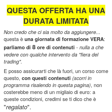
QUESTA OFFERTA HA UNA
DURATA LIMITATA
Non credo che ci sia molto da aggiungere...
questa è
una giornata di formazione VERA
:
8
parliamo di
ore
di contenuti
-
nulla a che
vedere con qualche intervento da "fiera del
trading".
E posso assicurarti che là fuori, un corso come
questo,
con questi contenuti
(scorri in
programma risalendo in questa pagina)
, non
costerebbe meno di un migliaio di euro: a
queste condizioni, credimi se ti dico che è
"
".
regalato