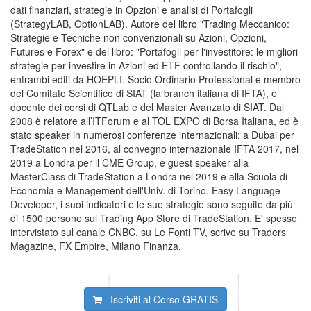
dati finanziari, strategie in Opzioni e analisi di Portafogli
(StrategyLAB, OptionLAB). Autore del libro "Trading Meccanico:
Strategie e Tecniche non convenzionali su Azioni, Opzioni,
Futures e Forex" e del libro: "Portafogli per l'investitore: le migliori
strategie per investire in Azioni ed ETF controllando il rischio",
entrambi editi da HOEPLI. Socio Ordinario Professional e membro
del Comitato Scientifico di SIAT (la branch italiana di IFTA), è
docente dei corsi di QTLab e del Master Avanzato di SIAT. Dal
2008 è relatore all’ITForum e al TOL EXPO di Borsa Italiana, ed è
stato speaker in numerosi conferenze internazionali: a Dubai per
TradeStation nel 2016, al convegno internazionale IFTA 2017, nel
2019 a Londra per il CME Group, e guest speaker alla
MasterClass di TradeStation a Londra nel 2019 e alla Scuola di
Economia e Management dell'Univ. di Torino. Easy Language
Developer, i suoi indicatori e le sue strategie sono seguite da più
di 1500 persone sul Trading App Store di TradeStation. E' spesso
intervistato sul canale CNBC, su Le Fonti TV, scrive su Traders
Magazine, FX Empire, Milano Finanza.
Iscriviti al Corso
GRATIS