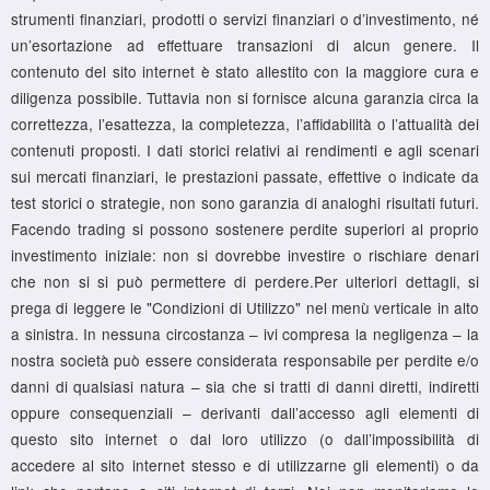
strumenti finanziari, prodotti o servizi finanziari o d’investimento, né
un’esortazione ad effettuare transazioni di alcun genere. Il
contenuto del sito internet è stato allestito con la maggiore cura e
diligenza possibile. Tuttavia non si fornisce alcuna garanzia circa la
correttezza, l’esattezza, la completezza, l’affidabilità o l’attualità dei
contenuti proposti. I dati storici relativi ai rendimenti e agli scenari
sui mercati finanziari, le prestazioni passate, effettive o indicate da
test storici o strategie, non sono garanzia di analoghi risultati futuri.
Facendo trading si possono sostenere perdite superiori al proprio
investimento iniziale: non si dovrebbe investire o rischiare denari
che non si si può permettere di perdere.Per ulteriori dettagli, si
prega di leggere le "Condizioni di Utilizzo" nel menù verticale in alto
a sinistra. In nessuna circostanza – ivi compresa la negligenza – la
nostra società può essere considerata responsabile per perdite e/o
danni di qualsiasi natura – sia che si tratti di danni diretti, indiretti
oppure consequenziali – derivanti dall’accesso agli elementi di
questo sito internet o dal loro utilizzo (o dall’impossibilità di
accedere al sito internet stesso e di utilizzarne gli elementi) o da