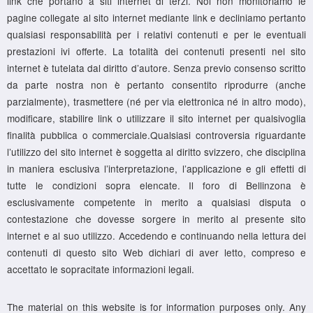
link che portano a siti internet di terzi. Noi non monitoriamo le
pagine collegate al sito internet mediante link e decliniamo pertanto
qualsiasi responsabilità per i relativi contenuti e per le eventuali
prestazioni ivi offerte. La totalità dei contenuti presenti nel sito
internet è tutelata dal diritto d’autore. Senza previo consenso scritto
da parte nostra non è pertanto consentito riprodurre (anche
parzialmente), trasmettere (né per via elettronica né in altro modo),
modificare, stabilire link o utilizzare il sito internet per qualsivoglia
finalità pubblica o commerciale.Qualsiasi controversia riguardante
l’utilizzo del sito internet è soggetta al diritto svizzero, che disciplina
in maniera esclusiva l’interpretazione, l’applicazione e gli effetti di
tutte le condizioni sopra elencate. Il foro di Bellinzona è
esclusivamente competente in merito a qualsiasi disputa o
contestazione che dovesse sorgere in merito al presente sito
internet e al suo utilizzo. Accedendo e continuando nella lettura dei
contenuti di questo sito Web dichiari di aver letto, compreso e
accettato le sopracitate informazioni legali.
The material on this website is for information purposes only. Any