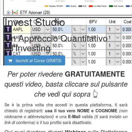
Invest Studio
Un Approccio Quantitativo
all'Investing
Iscriviti al Corso
GRATIS
Per poter rivedere
GRATUITAMENTE
questi video
, basta cliccare sul pulsante
👆
che vedi qui sopra
Se è la prima volta che accedi in questa piattaforma, ti sarà
chiesto di registrarti:
usa il tuo vero NOME e COGNOME
(non
nickname o abbreviazioni)
e una
E-Mail
valida
(ti sarà inviato un
link di conferma)
o il tuo profilo sarà disattivato.
Qui puoi rivedere diversi
sulla Piattaforma