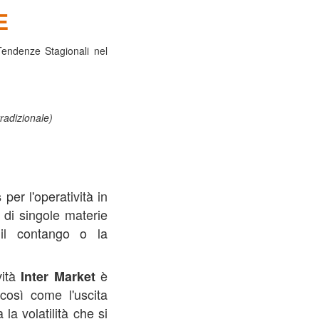
E
Tendenze Stagionali nel
tradizionale)
per l'operatività in
s
di singole materie
 il contango o la
vità
è
Inter Market
 così come l'uscita
la volatilità che si