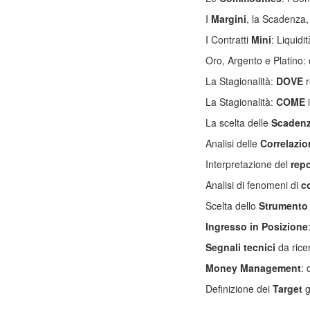
I
Margini
, la Scadenza,
I Contratti
Mini
: Liquidi
Oro, Argento e Platino:
La Stagionalità:
DOVE
r
La Stagionalità:
COME
i
La scelta delle
Scaden
Analisi delle
Correlazio
Interpretazione del
repo
Analisi di fenomeni di
c
Scelta dello
Strumento
Ingresso in Posizione
Segnali tecnici
da ricer
Money Management
:
Definizione dei
Target
g
corso trading commodity