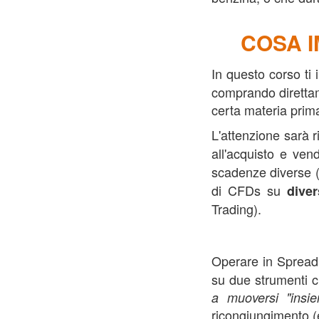
corso trading commodity
COSA I
In questo corso t
comprando direttam
certa materia prim
L'attenzione sarà riv
all'acquisto e ven
scadenze diverse 
di CFDs su
diver
Trading).
Operare in Spread 
su due strumenti c
a muoversi "insi
ricongiungimento (