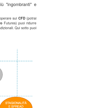
iù "ingombranti" e
i operare sui
CFD
(potrai
ro
Futures) puoi ridurre
dizionali. Qui sotto puoi