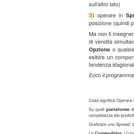
sull'altro lato)
3)
operare in
Sp
posizione (quindi
Ma non ti insegner
di vendita simult
o qualsias
Opzione
esibire un compo
tendenza stagional
Ecco il programma 
Cosa significa Operare 
Su quali
piattaforme
di
completezza dei prodott
Graficare uno Spread: cr
Le
Commodities
: i Co