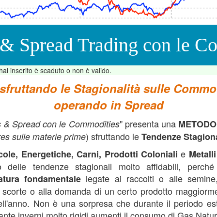
d stagionale su commodities)
 & Spread Trading con le C
hai inserito è scaduto o non è valido.
fruttando le Stagionalità sulle Commo
operando in Spread
" presenta una
 & Spread con le Commodities
METODO
) sfruttando le
res sulle materie prime
Tendenze Stagiona
e
cole, Energetiche, Carni, Prodotti Coloniali
Metalli
o delle tendenze stagionali molto affidabili, perch
legate ai raccolti o alle semine
natura fondamentale
le scorte o alla domanda di un certo prodotto maggiorm
ell'anno. Non è una sorpresa che durante il periodo es
nte inverni molto rigidi aumenti il consumo di Gas Natur