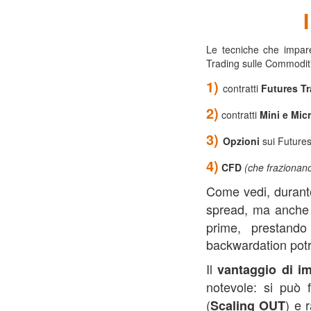
Le tecniche che impare
Trading sulle Commodit
1)
contratti
Futures Tr
2)
contratti
Mini e Mic
3)
Opzioni
sui Future
4)
CFD
(che frazionano
Come vedi, durant
spread, ma anche
prime, prestando
backwardation potr
Il
vantaggio di i
notevole: si può f
(
) e 
Scaling OUT