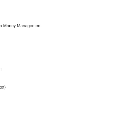
etto Money Management
i
et)