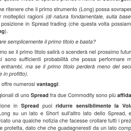
 ritenere che il primo strumento (Long) possa sovraper
r molteplici ragioni
(di natura fondamentale, sulla base 
a posizione in Spread trading (che questa volta possia
).
ng
e semplicemente il primo titolo e basta?
o se il primo titolo salirà o scenderà nel prossimo futur
 sono sufficienti probabilità che possa performare 
entrambi, ma se il primo titolo perderà meno del sec
in profitto).
offre numerosi
:
vantaggi
ionali di uno
fra due Commodity sono più
Spread
affida
ione in
puoi
Spread
ridurre sensibilmente la Vola
ong su un lato e Short sull'altro lato dello Spread, 
ato una qualche notizia che facesse crollare tutti i prez
e protetta, dato che che guadagneresti da un lato comp