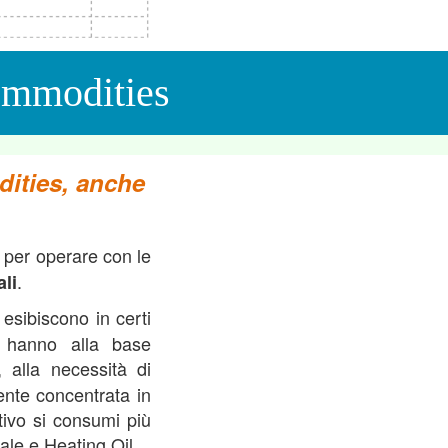
ommodities
dities, anche
per operare con le
.
li
esibiscono in certi
é hanno alla base
, alla necessità di
ente concentrata in
tivo si consumi più
ale e Heating Oil.