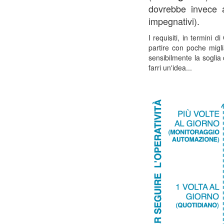
dovrebbe invece a
impegnativi).
I requisiti, in termini 
partire con poche migli
sensibilmente la soglia
farri un'idea...
corso trading commodity
corso trading commodity