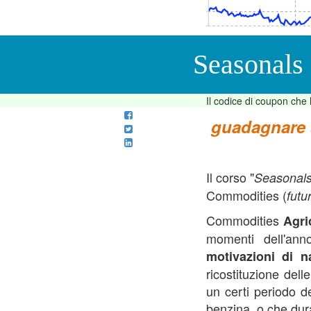
Seasonal e Spread Trading con le Commodities (Trading sprea
Seasonals
Il codice di coupon che 
guadagnare s
Il corso "
Seasonals
Commodities (
futu
Commodities
Agri
momenti dell'ann
motivazioni di 
ricostituzione del
un certi periodo d
benzina, o che dura