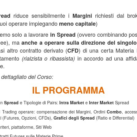
riduce sensibilmente i
richiesti dal bro
read
Margini
 puoi operare impiegando
)
meno capitale
emo solo a lavorare
(ovvero combinando posi
in Spread
anee), ma
anche a operare sulla direzione del singolo
i altro contratto derivato (
) di una certa Materia
CFD
rtamento
in accordo ad una affida
(rialzista o ribassista)
e.
dettagliato del Corso:
IL PROGRAMMA
in
Spread
e Tipologie di Pairs:
Intra Market
e
Inter Market
Spread
 Trading operare: compensazione dei Margini, Ordini
Combo
, access
i (Futures, Opzioni, CFDs),
Grafici degli Spread
(Ratio e Differential)
iteri, piattaforme, Siti Web
ntratti Futures sulle Materie Prime