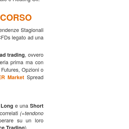
O CORSO
Tendenze Stagionali
 CFDs legato ad una
, ovvero
ad trading
ria prima ma con
i Futures, Opzioni o
Spread
ER Market
e
e una
Long
Short
correlati
(=tendono
perare su un loro
).
e Trading