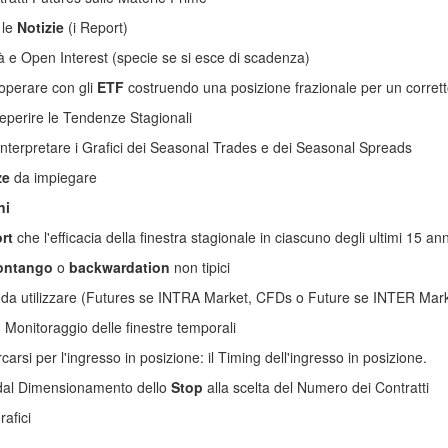
 le
Notizie
(i Report)
tà e Open Interest (specie se si esce di scadenza)
 operare con gli
ETF
costruendo una posizione frazionale per un corr
eperire le Tendenze Stagionali
nterpretare i Grafici dei Seasonal Trades e dei Seasonal Spreads
ze
da impiegare
ni
rt
che l'efficacia della finestra stagionale in ciascuno degli ultimi 15 ann
ontango
o
backwardation
non tipici
da utilizzare (Futures se INTRA Market, CFDs o Future se INTER Mark
: Monitoraggio delle finestre temporali
carsi per l'ingresso in posizione: il Timing dell'ingresso in posizione.
 dal Dimensionamento dello
Stop
alla scelta del Numero dei Contratti
rafici
 spread trading,