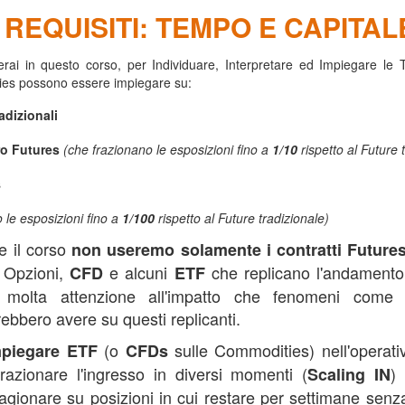
I REQUISITI: TEMPO E CAPITAL
rai in questo corso, per Individuare, Interpretare ed Impiegare le 
ies possono essere impiegare su:
adizionali
ro Futures
(che frazionano le esposizioni fino a
1/10
rispetto al Future 
s
 le esposizioni fino a
1/100
rispetto al Future tradizionale)
e il corso
non useremo solamente i contratti Future
 Opzioni,
e alcuni
che replicano l'andamento 
CFD
ETF
 molta attenzione all'impatto che fenomeni come
ebbero avere su questi replicanti.
(o
sulle Commodities) nell'operati
mpiegare ETF
CFDs
razionare l'ingresso in diversi momenti (
)
Scaling IN
ragionare su posizioni in cui restare per settimane senza 