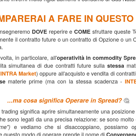
 spread trading,
MPARERAI A FARE IN QUEST
i insegneremo
reperire e
sfruttare queste 
DOVE
COME
ente il contratto future o un contratto di Opzione o un
a.
olta, in particolare, all'
operatività in commodity Spre
dita simultanea di due contratti future sulla
mate
stessa
(
) oppure all'acquisto e vendita di contratt
INTRA Market
materie prime (ma con la stessa scadenza -
se
INT
...ma cosa significa Operare in Spread?
🤔
trading significa aprire simultaneamente una posizion
he sono legati da una precisa relazione: se sono molto 
e vediamo che si disaccoppiano, possiamo o
eme")
e questo modo di operare prende il nome di
Convergenc