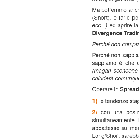
Ma potremmo anche
(Short), e farlo pe
ed aprire l
ecc...)
Divergence Tradi
Perché non comprar
Perché non sappiam
sappiamo è che ci
(magari scendono 
chiuderà comunque 
Operare in
Spread
1)
le tendenze stag
con una posiz
2)
simultaneamente L
abbattesse sul merc
Long/Short sarebb