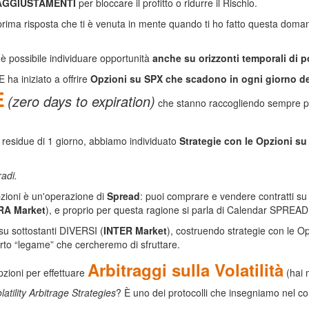
AGGIUSTAMENTI
per bloccare il profitto o ridurre il Rischio.
rima risposta che ti è venuta in mente quando ti ho fatto questa domand
 è possibile individuare opportunità
anche su orizzonti temporali di p
ha iniziato a offrire
Opzioni su SPX che scadono in ogni giorno de
E
(zero days to expiration)
che stanno raccogliendo sempre pi
.
 residue di 1 giorno, abbiamo individuato
Strategie con le Opzioni su 
adi.
zioni è un'operazione di
Spread
: puoi comprare e vendere contratti su
RA Market
), e proprio per questa ragione si parla di Calendar SPRE
u sottostanti DIVERSI (
INTER Market
), costruendo strategie con le Op
rto “legame” che cercheremo di sfruttare.
Arbitraggi sulla Volatilità
ioni per effettuare
(hai m
latility Arbitrage Strategies
? È uno dei protocolli che insegniamo nel co