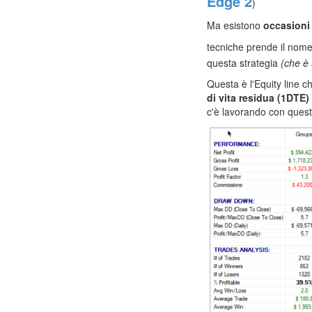
Edge 2
)
Ma esistono
occasioni 
tecniche prende il nom
questa strategia
(che è 
Questa è l'Equity line c
di vita residua (1DTE)
c'è lavorando con ques