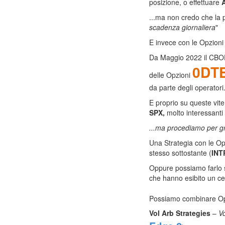
posizione, o effettuare
...ma non credo che la p
scadenza giornaliera
"
E invece con le Opzioni
Da Maggio 2022 il CBOE 
0DT
delle Opzioni
da parte degli operatori
E proprio su queste vite
SPX,
molto interessanti
...ma procediamo per gr
Una Strategia con le Op
stesso sottostante (
INT
Oppure possiamo farlo s
che hanno esibito un ce
Possiamo combinare Opz
Vol Arb Strategies
–
Vo