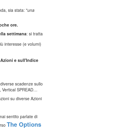
a, sia stata: "
una
oche ore.
lla settimana
: si tratta
ù interesse (e volumi)
Azioni e sull'Indice
 diverse scadenze sullo
AD, Vertical SPREAD…
zioni su diverse Azioni
ai sentito parlate di
The Options
rso