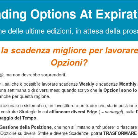
ading Options At Expirat
ne delle ultime edizioni, in attesa della pr
 la scadenza migliore per lavorare
Opzioni?
🤔
: ma non dovrebbe sorprenderti...
ni, sai che è possibile lavorare scadenze
Weekly
e scadenze
Monthly
 una settimana o di diversi mesi: quando scrivo che
le Opzioni sono lo
 anche per questa ragione.
crezionale o sistematico, un investitore o un trader che sta in posizio
 costruire Strategie in cui
affiancare diversi Edge
(
= vantaggi
), sulla
D
saggio del Tempo
.
 Gestione della Posizione
, che non si limitano a “chiudere” o “lasciare
 Opzione su diversi Strike e diverse Scadenze, potrai
TRASFORMARE