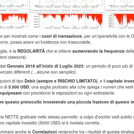
be per mostrati come i
costi di transazione
, per un’operatività con le O
iorno, possa avere un’incidenza non trascurabile.
glia, è la
REGOLARITÀ
che si ottiene
aumentando la frequenza
dell
oni ciascuna).
 dal
Gennaio 2018 all’inizio di Luglio 2023
: un periodo di poco più d
mercato differenti
(…alcune non semplici).
opzioni di tipo
Debit (sempre e RISCHIO LIMITATO)
, e il
capitale inves
to di
5.000 USD
: una soglia piuttosto alta (che spiega i numeri che vedi 
equipesare
con precisione le esposizioni su ogni sottostante.
ire questo protocollo investendo una piccola frazione di questo 
ne NETTE graficate nello stesso pannello: a colpo d’occhio vedi subito c
 capitale investito (5000 USD) si è rivelata corretta.
saminare anche le
Correlazioni
reciproche tra i risultati di questa strat