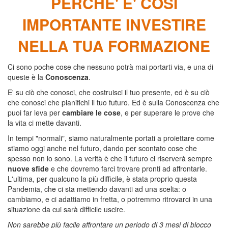
PERCHE' E' COSI
IMPORTANTE INVESTIRE
NELLA TUA FORMAZIONE
Ci sono poche cose che nessuno potrà mai portarti via, e una di
queste è la
Conoscenza
.
E' su ciò che conosci, che costruisci il tuo presente, ed è su ciò
che conosci che pianifichi il tuo futuro. Ed è sulla Conoscenza che
puoi far leva per
cambiare le cose
, e per superare le prove che
la vita ci mette davanti.
In tempi "normali", siamo naturalmente portati a proiettare come
stiamo oggi anche nel futuro, dando per scontato cose che
spesso non lo sono. La verità è che il futuro ci riserverà sempre
nuove sfide
e che dovremo farci trovare pronti ad affrontarle.
L'ultima, per qualcuno la più difficile, è stata proprio questa
Pandemia, che ci sta mettendo davanti ad una scelta: o
cambiamo, e ci adattiamo in fretta, o potremmo ritrovarci in una
situazione da cui sarà difficile uscire.
Non sarebbe più facile affrontare un periodo di 3 mesi di blocco