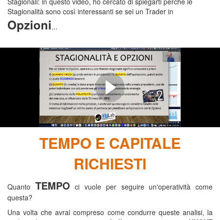
Stagionali: in questo video, ho cercato di spiegarti perchè le
Stagionalità sono così interessanti se sei un Trader in
Opzioni
...
PERCHÉ LE STAGIONALITÁ
SONO COSÍ INTERESSANTI
(SE SEI UN TRADER IN
OPZIONI)
TEMPO E CAPITALE
RICHIESTI
TEMPO
Quanto
ci vuole per seguire un'operatività come
questa?
Una volta che avrai compreso come condurre queste analisi, la