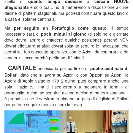
scelta di
quanto tempo dedicare a cercare NUOVE
Stagionalità
è solo tua... noi ti metteremo a disposizione alcune
decine di pattern stagionali, ma potresti continuare questo lavoro
a casa e isolarne centinaia.
Ma
per seguire un Portafoglio come questo
, il tempo
necessario sarà di
pochi minuti al giorno
(e solo nelle giornate
dove dovrai aprire o chiudere qualche posizione), perché NON
dovrai effettuare analisi: dovrai soltanto seguire le indicazioni che
vedrai sul tuo cruscotto operativo, con le Azioni da comprare e da
vendere... ecco perchè parliamo di "minuti".
CAPITALE
Il
necessario per partire è di
poche centinaia di
Dollari
, dato che si lavora su Azioni o con Opzioni su Azioni: le
Azioni di Apple valgono 178 $ quindi puoi comprare anche una
sola 1 azione... ma ti insegneremo a ragionare in termini di
portafoglio, quindi se seguirai alcune decine di pattern stagionali,
è probabile che ti serviranno almeno un paio di migliaia di Dollari
per poterle seguire (senza usare la Leva).