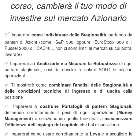
corso, cambierà il tuo modo di
investire sul mercato Azionario
✅
Imparerai
come Individuare delle Stagionalità
, partendo da
panieri di Azioni (come l'S&P 500, oppure l'EuroStoxx 600 o il
Russel 2000 o il CAC40... non ci sono limiti ai mercati su cui potrai
lavorare)
✅ Imparerai ad
Analizzarle e a Misurare la Robustezza
di ogni
pattern stagionale, così da riuscire a isolare SOLO le migliori
operazioni
✅ Ti mostrerò come
combinare l'analisi delle Stagionalità a
delle condizioni tecniche di ingresso e di uscita
dalla
posizione
✅ Imparerai a
costruire Portafogli di pattern Stagionali
,
definendo correttamente i pesi di ogni operazione (
Money
Management
) e selezionando quelle funzionali a
massimizzare
l'efficienza dell'impiego del capitale
che hai disposizione
✅ Imparerai come usare correttamente la
Leva
e a scegliere lo