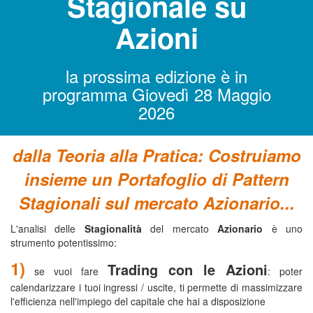
Stagionale su
Azioni
la prossima edizione è in
programma Giovedì 28 Maggio
2026
dalla Teoria alla Pratica: Costruiamo
insieme un Portafoglio di Pattern
Stagionali sul mercato Azionario...
L'analisi delle
Stagionalità
del mercato
Azionario
è uno
strumento potentissimo:
1)
Trading con le Azioni
se vuoi fare
: poter
calendarizzare i tuoi ingressi / uscite, ti permette di massimizzare
l'efficienza nell'impiego del capitale che hai a disposizione