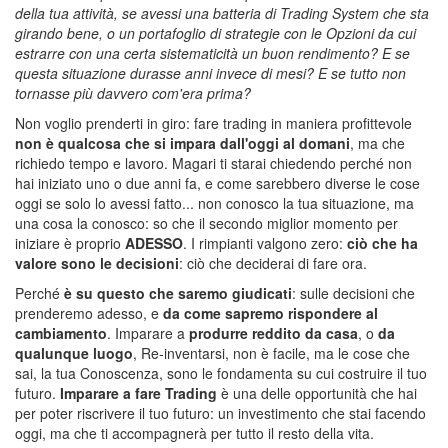
della tua attività, se avessi una batteria di Trading System che sta
girando bene, o un portafoglio di strategie con le Opzioni da cui
estrarre con una certa sistematicità un buon rendimento? E se
questa situazione durasse anni invece di mesi? E se tutto non
tornasse più davvero com'era prima?
Non voglio prenderti in giro: fare trading in maniera profittevole
non è qualcosa che si impara dall'oggi al domani
, ma che
richiedo tempo e lavoro. Magari ti starai chiedendo perché non
hai iniziato uno o due anni fa, e come sarebbero diverse le cose
oggi se solo lo avessi fatto... non conosco la tua situazione, ma
una cosa la conosco: so che il secondo miglior momento per
iniziare è proprio
ADESSO
. I rimpianti valgono zero:
ciò che ha
valore sono le decisioni
: ciò che deciderai di fare ora.
Perché
è su questo che saremo giudicati
: sulle decisioni che
prenderemo adesso, e
da come sapremo rispondere al
cambiamento
. Imparare a
produrre reddito da casa
, o
da
qualunque luogo
, Re-inventarsi, non è facile, ma le cose che
sai, la tua Conoscenza, sono le fondamenta su cui costruire il tuo
futuro.
Imparare a fare Trading
è una delle opportunità che hai
per poter riscrivere il tuo futuro: un investimento che stai facendo
oggi, ma che ti accompagnerà per tutto il resto della vita.