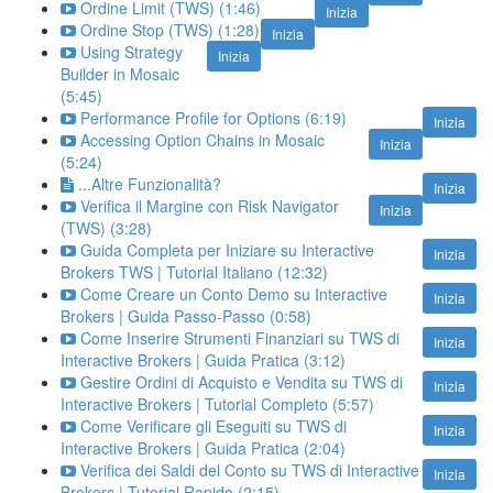
Ordine Limit (TWS) (1:46)
Inizia
Ordine Stop (TWS) (1:28)
Inizia
Using Strategy
Inizia
Builder in Mosaic
(5:45)
Performance Profile for Options (6:19)
Inizia
Accessing Option Chains in Mosaic
Inizia
(5:24)
...Altre Funzionalità?
Inizia
Verifica il Margine con Risk Navigator
Inizia
(TWS) (3:28)
Guida Completa per Iniziare su Interactive
Inizia
Brokers TWS | Tutorial Italiano (12:32)
Come Creare un Conto Demo su Interactive
Inizia
Brokers | Guida Passo-Passo (0:58)
Come Inserire Strumenti Finanziari su TWS di
Inizia
Interactive Brokers | Guida Pratica (3:12)
Gestire Ordini di Acquisto e Vendita su TWS di
Inizia
Interactive Brokers | Tutorial Completo (5:57)
Come Verificare gli Eseguiti su TWS di
Inizia
Interactive Brokers | Guida Pratica (2:04)
Verifica dei Saldi del Conto su TWS di Interactive
Inizia
Brokers | Tutorial Rapido (2:15)