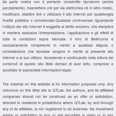
da parte nostra non è pertanto consentito riprodurre (anche
parzialmente), trasmettere (né per via elettronica né in altro modo),
modificare, stabilire link o utilizzare il sito internet per qualsivoglia
finalità pubblica o commerciale.Qualsiasi controversia riguardante
l’utilizzo del sito internet è soggetta al diritto svizzero, che disciplina
in maniera esclusiva l’interpretazione, l’applicazione e gli effetti di
tutte le condizioni sopra elencate. Il foro di Bellinzona è
esclusivamente competente in merito a qualsiasi disputa o
contestazione che dovesse sorgere in merito al presente sito
internet e al suo utilizzo. Accedendo e continuando nella lettura dei
contenuti di questo sito Web dichiari di aver letto, compreso e
accettato le sopracitate informazioni legali.
The material on this website is for information purposes only. Any
reference on this Web site to QTLab, the authors, and its affiliated
companies should not be construed as an offer or solicitation,
directed to residents in jurisdictions where QTLab, by and through
any of its affiliates, is not registered to do business. No investment
advice or solicitation to buy or sell securities is given or in any