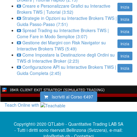
Creare e Personalizzare Grafici su Interactive
Inizia
Brokers TWS | Tutorial (3:52)
Strategie in Opzioni su Interactive Brokers TWS |
Inizia
Guida Passo-Passo (7:51)
Spread Trading su Interactive Brokers TWS |
Inizia
Come Fare in Modo Semplice (3:07)
Gestione dei Margini con Risk Navigator su
Inizia
Interactive Brokers TWS (5:49)
Come Impostare la Destinazione degli Ordini su
Inizia
TWS di Interactive Broker (2:23)
Configurazione API su Interactive Brokers TWS |
Inizia
Guida Completa (2:45)
Iscriviti al Corso
€497
Teach Online with
Copyright© 2020 QTLab® - Quantitative Trading LAB SA
- Tutti i diritti sono riservati.Bellinzona (Svizzera), e-mail:
info@qtlab.ch -
Contattaci