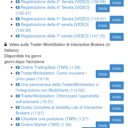
Registrazione della 3° Serata [VIDEO] (106:59)
Inizia
Registrazione della 4° Serata [VIDEO]
Inizia
(122:47)
Registrazione della 5° Serata [VIDEO] (118:37)
Inizia
Registrazione della 6º serata [VIDEO]
Inizia
(143:39)
Registrazione della 7º serata [VIDEO] (107:15)
Inizia
Video sulla Trader WorkStation di Interactive Brokers (in
Italiano)
Disponibile tra
giorni
giorni dopo l'iscrizione
Ordine TrailingStop (TWS) (1:39)
Inizia
TraderWorkstation: Come muovere i
Inizia
primi passi (19:18)
Una panoramica della TraderWorkstation e
Inizia
l'integrazione con Multicharts (112:02)
TraderWorkstation: Ottimizzare l'operatività
Inizia
sull'azionario (15:37)
Guida Completa al Volatility Lab di Interactive
Inizia
Brokers (17:27)
Chiudere una posizione (TWS) (1:27)
Inizia
Ordine Market (TWS) (1:34)
Inizia