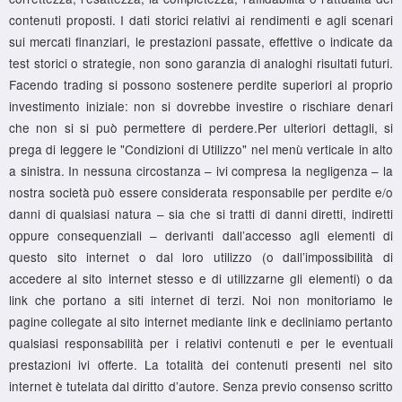
contenuti proposti. I dati storici relativi ai rendimenti e agli scenari
sui mercati finanziari, le prestazioni passate, effettive o indicate da
test storici o strategie, non sono garanzia di analoghi risultati futuri.
Facendo trading si possono sostenere perdite superiori al proprio
investimento iniziale: non si dovrebbe investire o rischiare denari
che non si si può permettere di perdere.Per ulteriori dettagli, si
prega di leggere le "Condizioni di Utilizzo" nel menù verticale in alto
a sinistra. In nessuna circostanza – ivi compresa la negligenza – la
nostra società può essere considerata responsabile per perdite e/o
danni di qualsiasi natura – sia che si tratti di danni diretti, indiretti
oppure consequenziali – derivanti dall’accesso agli elementi di
questo sito internet o dal loro utilizzo (o dall’impossibilità di
accedere al sito internet stesso e di utilizzarne gli elementi) o da
link che portano a siti internet di terzi. Noi non monitoriamo le
pagine collegate al sito internet mediante link e decliniamo pertanto
qualsiasi responsabilità per i relativi contenuti e per le eventuali
prestazioni ivi offerte. La totalità dei contenuti presenti nel sito
internet è tutelata dal diritto d’autore. Senza previo consenso scritto