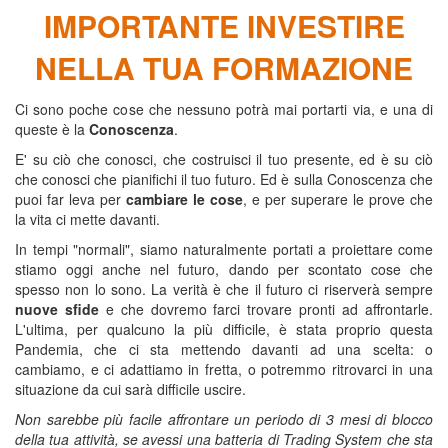
IMPORTANTE INVESTIRE
NELLA TUA FORMAZIONE
Ci sono poche cose che nessuno potrà mai portarti via, e una di
queste è la
Conoscenza
.
E' su ciò che conosci, che costruisci il tuo presente, ed è su ciò
che conosci che pianifichi il tuo futuro. Ed è sulla Conoscenza che
puoi far leva per
cambiare le cose
, e per superare le prove che
la vita ci mette davanti.
In tempi "normali", siamo naturalmente portati a proiettare come
stiamo oggi anche nel futuro, dando per scontato cose che
spesso non lo sono. La verità è che il futuro ci riserverà sempre
nuove sfide
e che dovremo farci trovare pronti ad affrontarle.
L'ultima, per qualcuno la più difficile, è stata proprio questa
Pandemia, che ci sta mettendo davanti ad una scelta: o
cambiamo, e ci adattiamo in fretta, o potremmo ritrovarci in una
situazione da cui sarà difficile uscire.
Non sarebbe più facile affrontare un periodo di 3 mesi di blocco
della tua attività, se avessi una batteria di Trading System che sta