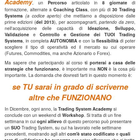
Academy
, un
Percorso
articolato in
8 giornate
di
formazione, alternate a
Coaching Class
, con più di
30 Trading
Systems
(a codice aperto)
che mettiamo a disposizione dalle
prime edizioni (
del 2013
), per accompagnarti,
partendo da zero
,
nell'acquisizione delle capacità di
Ideazione, Sviluppo,
Validazione
e
Controllo e Gestione dei TUOI Trading
Systems
, in completa
AUTONOMIA
e con la
flessibilità
di poter
scegliere il tipo di operatività ed il mercato su cui operare
(Futures, Commodities, ma anche Azionario o Forex).
Ma sapere che partecipando al corso
ti porterai a casa delle
strategie che funzionano
, è importante ma
NON
è la cosa più
importante. La domanda che dovresti farti in questo momento è:
se TU sarai in grado di scriverne
altre che FUNZIONANO
In Dicembre, ogni anno, la
Trading System Academy
si
conclude con un weekend di
Workshop
. Si tratta di un fine
settimana in cui
ogni allievo
di questo percorso può presentare
un
SUO
Trading System, su cui ha lavorato nelle settimane
precedenti, mostrando agli altri
com'è stato codificato
e
quali
test di validazione ha superato
per poter affermare che si tratta