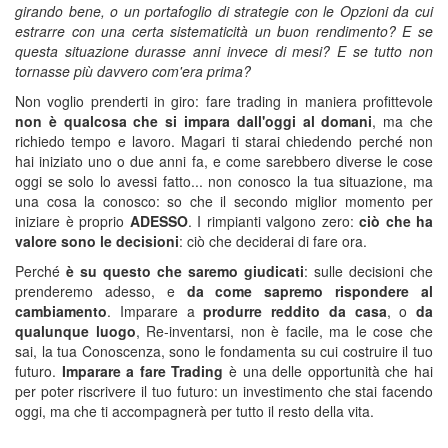
girando bene, o un portafoglio di strategie con le Opzioni da cui
estrarre con una certa sistematicità un buon rendimento? E se
questa situazione durasse anni invece di mesi? E se tutto non
tornasse più davvero com'era prima?
Non voglio prenderti in giro: fare trading in maniera profittevole
non è qualcosa che si impara dall'oggi al domani
, ma che
richiedo tempo e lavoro. Magari ti starai chiedendo perché non
hai iniziato uno o due anni fa, e come sarebbero diverse le cose
oggi se solo lo avessi fatto... non conosco la tua situazione, ma
una cosa la conosco: so che il secondo miglior momento per
iniziare è proprio
ADESSO
. I rimpianti valgono zero:
ciò che ha
valore sono le decisioni
: ciò che deciderai di fare ora.
Perché
è su questo che saremo giudicati
: sulle decisioni che
prenderemo adesso, e
da come sapremo rispondere al
cambiamento
. Imparare a
produrre reddito da casa
, o
da
qualunque luogo
, Re-inventarsi, non è facile, ma le cose che
sai, la tua Conoscenza, sono le fondamenta su cui costruire il tuo
futuro.
Imparare a fare Trading
è una delle opportunità che hai
per poter riscrivere il tuo futuro: un investimento che stai facendo
oggi, ma che ti accompagnerà per tutto il resto della vita.