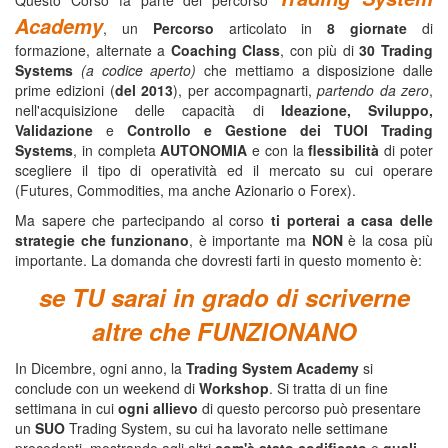
Academy
, un
Percorso
articolato in
8 giornate
di
formazione, alternate a
Coaching Class
, con più di
30 Trading
Systems
(a codice aperto)
che mettiamo a disposizione dalle
prime edizioni (
del 2013
), per accompagnarti,
partendo da zero
,
nell'acquisizione delle capacità di
Ideazione, Sviluppo,
Validazione
e
Controllo e Gestione dei TUOI Trading
Systems
, in completa
AUTONOMIA
e con la
flessibilità
di poter
scegliere il tipo di operatività ed il mercato su cui operare
(Futures, Commodities, ma anche Azionario o Forex).
Ma sapere che partecipando al corso
ti porterai a casa delle
strategie che funzionano
, è importante ma
NON
è la cosa più
importante. La domanda che dovresti farti in questo momento è:
se TU sarai in grado di scriverne
altre che FUNZIONANO
In Dicembre, ogni anno, la
Trading System Academy
si
conclude con un weekend di
Workshop
. Si tratta di un fine
settimana in cui
ogni allievo
di questo percorso può presentare
un
SUO
Trading System, su cui ha lavorato nelle settimane
precedenti, mostrando agli altri
com'è stato codificato
e
quali