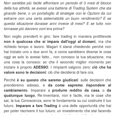
Non sarebbe più facile affrontare un periodo di 3 mesi di blocco
della tua attività, se avessi una batteria di Trading System che sta
girando bene, o un portafoglio di strategie con le Opzioni da cui
estrarre con una certa sistematicità un buon rendimento? E se
questa situazione durasse anni invece di mesi? E se tutto non
tornasse più davvero com'era prima?
Non voglio prenderti in giro: fare trading in maniera profittevole
non è qualcosa che si impara dall'oggi al domani
, ma che
richiedo tempo e lavoro. Magari ti starai chiedendo perché non
hai iniziato uno o due anni fa, e come sarebbero diverse le cose
oggi se solo lo avessi fatto... non conosco la tua situazione, ma
una cosa la conosco: so che il secondo miglior momento per
iniziare è proprio
ADESSO
. I rimpianti valgono zero:
ciò che ha
valore sono le decisioni
: ciò che deciderai di fare ora.
Perché
è su questo che saremo giudicati
: sulle decisioni che
prenderemo adesso, e
da come sapremo rispondere al
cambiamento
. Imparare a
produrre reddito da casa
, o
da
qualunque luogo
, Re-inventarsi, non è facile, ma le cose che
sai, la tua Conoscenza, sono le fondamenta su cui costruire il tuo
futuro.
Imparare a fare Trading
è una delle opportunità che hai
per poter riscrivere il tuo futuro: un investimento che stai facendo