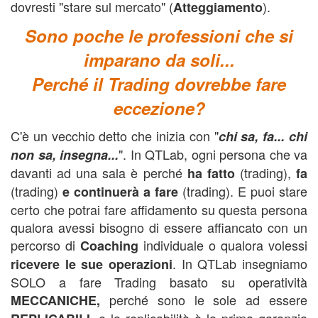
dovresti "stare sul mercato" (
).
Atteggiamento
Sono poche le professioni che si
imparano da soli...
Perché il Trading dovrebbe fare
eccezione?
C'è un vecchio detto che inizia con "
c
hi sa, fa... chi
". In QTLab, ogni persona che va
non sa, insegna...
davanti ad una sala è perché
(trading),
ha fatto
fa
(trading)
(trading). E puoi stare
e continuerà a fare
certo che potrai fare affidamento su questa persona
qualora avessi bisogno di essere affiancato con un
percorso di
individuale o qualora volessi
Coaching
. In QTLab insegniamo
ricevere le sue operazioni
SOLO a fare Trading basato su operatività
perché sono le sole ad essere
MECCANICHE,
, e la replicabilità è la prima garanzia