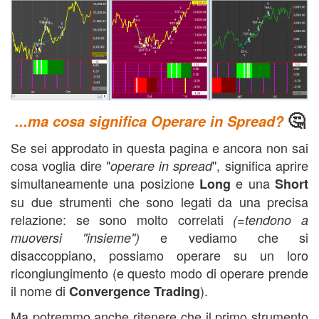
🤔
...ma cosa significa Operare in Spread?
Se sei approdato in questa pagina e ancora non sai
cosa voglia dire "
", significa aprire
operare in spread
simultaneamente una posizione
e una
Long
Short
su due strumenti che sono legati da una precisa
relazione: se sono molto correlati
(=tendono a
e vediamo che si
muoversi "insieme")
disaccoppiano, possiamo operare su un loro
ricongiungimento (e questo modo di operare prende
il nome di
).
Convergence Trading
Ma potremmo anche ritenere che il primo strumento