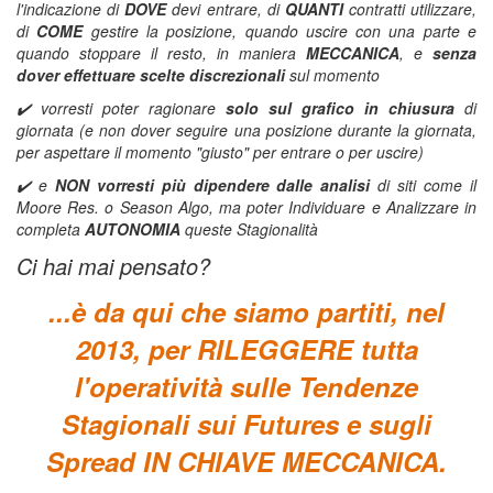
l'indicazione di
DOVE
devi entrare, di
QUANTI
contratti utilizzare,
di
COME
gestire la posizione, quando uscire con una parte e
quando stoppare il resto, in maniera
MECCANICA
, e
senza
dover effettuare scelte discrezionali
sul momento
✔️ vorresti poter ragionare
solo sul grafico in chiusura
di
giornata (e non dover seguire una posizione durante la giornata,
per aspettare il momento "giusto" per entrare o per uscire)
✔️ e
NON vorresti più dipendere dalle analisi
di siti come il
Moore Res. o Season Algo, ma poter Individuare e Analizzare in
completa
AUTONOMIA
queste Stagionalità
Ci hai mai pensato?
...è da qui che siamo partiti, nel
2013, per RILEGGERE tutta
l'operatività sulle Tendenze
Stagionali sui Futures e sugli
Spread IN CHIAVE MECCANICA.