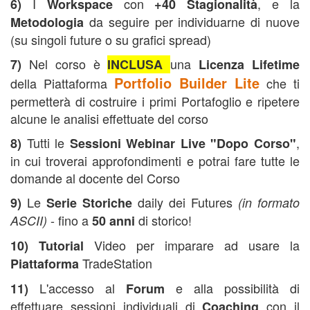
I
con
, e la
6)
Workspace
+40 Stagionalità
da seguire per individuarne di nuove
Metodologia
(su singoli future o su grafici spread)
Nel corso è
una
7)
INCLUSA
Licenza Lifetime
Portfolio Builder Lite
della Piattaforma
che ti
permetterà di costruire i primi Portafoglio e ripetere
alcune le analisi effettuate del corso
Tutti le
,
8)
Sessioni Webinar Live "Dopo Corso"
in cui troverai approfondimenti e potrai fare tutte le
domande al docente del Corso
Le
daily dei Futures
9)
Serie Storiche
(in formato
- fino a
di storico!
ASCII)
50 anni
Video per imparare ad usare la
10)
Tutorial
TradeStation
Piattaforma
L'accesso al
e alla possibilità di
11)
Forum
effettuare sessioni individuali di
con il
Coaching