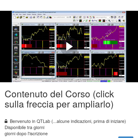
UN APPROCCIO MECCANICO
AL TRADING SULLE
STAGIONALITÀ E SUI GRAFICI
SPREAD
(...andiamo indietro al 2014, con un video di Luca Giusti dove rilegge
questa operatività in chiave Meccanica)
Contenuto del Corso (click
sulla freccia per ampliarlo)
Benvenuto in QTLab (...alcune indicazioni, prima di iniziare)
Disponibile tra
giorni
giorni dopo l'iscrizione