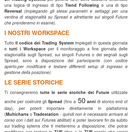
una logica di ingresso di tipo
Trend Following
e una di tipo
Reversal
(impiegando gli stessi parametri e settaggi per una
ventina di stagionalità su Spread e altrettante sui singoli Future
che prenderemo in esame).
I NOSTRI WORKSPACE
Tutto
il codice dei Trading System
impiegati in questa giornata
e
tutti i Workspace
per il monitoraggio a fine giornata delle
stagionalità sugli Spread, sui singoli Futures o dei segnali sugli
Spread, sono a disposizione del partecipante
(con codice
aperto,per modificare e testare differenti setup di ingresso e
gestione della posizione).
LE SERIE STORICHE
Ti consegneremo
tutte le serie storiche dei Future
utilizzate
50
anche per costruire gli
Spread
(fino a
anni
di storico end of
day), per poterli importare direttamente in piattaforma
(
Multicharts
o
Tradestation
-
quindi non è necessario arrivare al
corso con i dati sui Futures abilitati)
e poter lavorare fin da subito
sui trading sytems che ti metteremo a disposizione, che potrai
modificare per testare le
TUE
idee e le
TUE
regole che vorrai