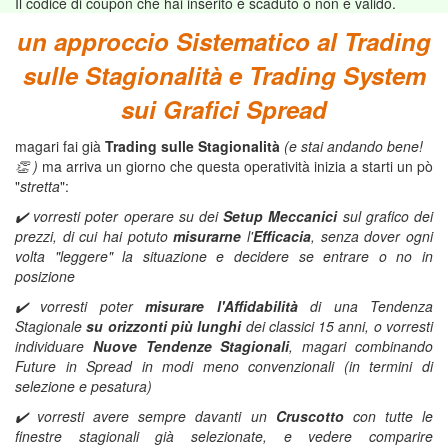
Il codice di coupon che hai inserito è scaduto o non è valido.
un approccio Sistematico al Trading
sulle Stagionalità e Trading System
sui Grafici Spread
magari fai già
Trading sulle Stagionalità
(e stai andando bene!
👏 )
ma arriva un giorno che questa operatività inizia a starti un pò
"
stretta
":
✔️ vorresti poter operare su dei
Setup Meccanici
sul grafico dei
prezzi, di cui hai potuto
misurarne
l'
Efficacia
, senza dover ogni
volta "leggere" la situazione e decidere se entrare o no in
posizione
✔️ vorresti poter
misurare l'Affidabilità
di una Tendenza
Stagionale
su orizzonti più lunghi
dei classici 15 anni, o vorresti
individuare
Nuove Tendenze Stagionali
, magari combinando
Future in Spread in modi meno convenzionali (in termini di
selezione e pesatura)
✔️ vorresti avere sempre davanti un
Cruscotto
con tutte le
finestre stagionali già selezionate, e vedere comparire