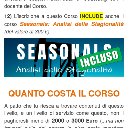
docente del Corso.
L'iscrizione a questo Corso
anche il
12)
INCLUDE
Seasonals: Analisi delle Stagionalità
corso
(del valore di 300 €)
QUANTO COSTA IL CORSO
A patto che tu riesca a trovare contenuti di questo
livello, e un livello di servizio come questo, non li
2000
3000
pagheresti meno di
o
(
Euro
...ma non
: basta guardare
troverai nulla del genere in giro