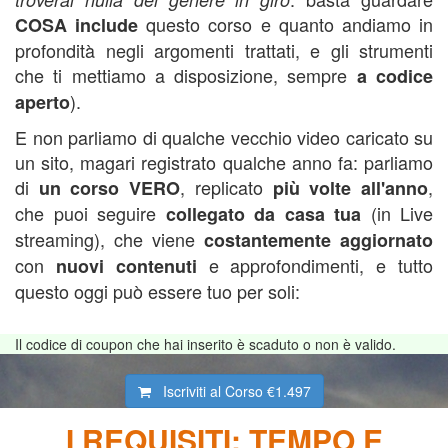
questo corso e quanto andiamo in
COSA include
profondità negli argomenti trattati, e gli strumenti
che ti mettiamo a disposizione, sempre
a codice
).
aperto
E non parliamo di qualche vecchio video caricato su
un sito, magari registrato qualche anno fa: parliamo
di
, replicato
,
un corso VERO
più volte all'anno
che puoi seguire
(in Live
collegato da casa tua
streaming), che viene
costantemente aggiornato
con
e approfondimenti, e tutto
nuovi contenuti
questo oggi può essere tuo per soli:
Il codice di coupon che hai inserito è scaduto o non è valido.
Iscriviti al Corso
€1.497
I REQUISITI: TEMPO E