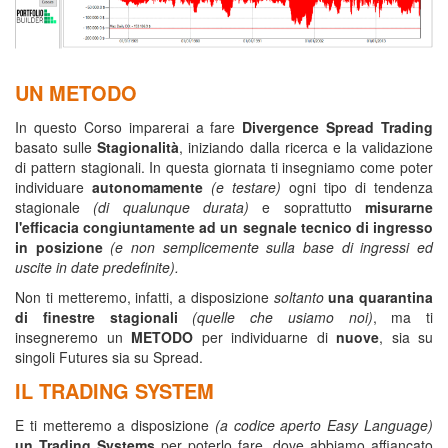
spread trading pdf, corso spread trading online
,
UN METODO
In questo Corso imparerai a fare
Divergence Spread Trading
basato sulle
Stagionalità
, iniziando dalla ricerca e la validazione
di pattern stagionali. In questa giornata ti insegniamo come poter
individuare
autonomamente
(e testare)
ogni tipo di tendenza
stagionale
(di qualunque durata)
e soprattutto
misurarne
l'efficacia
congiuntamente ad un segnale tecnico di ingresso
in posizione
(e non semplicemente sulla base di ingressi ed
uscite in date predefinite).
Non ti metteremo, infatti, a disposizione
soltanto
una quarantina
di finestre stagionali
(quelle che usiamo noi)
, ma ti
insegneremo un
METODO
per individuarne di
nuove
, sia su
singoli Futures sia su Spread.
IL TRADING SYSTEM
E ti metteremo a disposizione
(a codice aperto Easy Language)
un Trading Systems
per poterlo fare, dove abbiamo affiancato