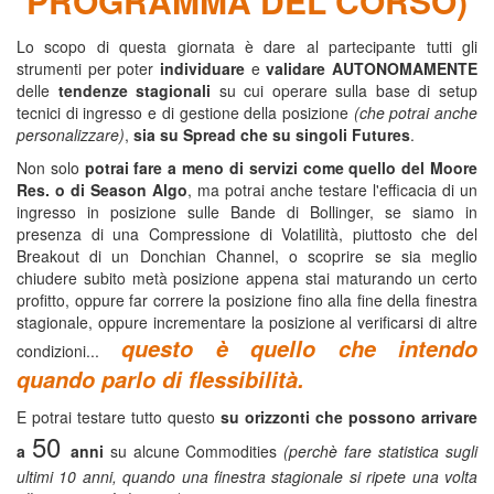
PROGRAMMA DEL CORSO)
Lo scopo di questa giornata è dare al partecipante tutti gli
strumenti per poter
individuare
e
validare
AUTONOMAMENTE
delle
tendenze stagionali
su cui operare sulla base di setup
tecnici di ingresso e di gestione della posizione
(che potrai anche
personalizzare)
,
sia su Spread che su singoli Futures
.
Non solo
potrai fare a meno di servizi come quello del Moore
Res. o di Season Algo
, ma potrai anche testare l'efficacia di un
ingresso in posizione sulle Bande di Bollinger, se siamo in
presenza di una Compressione di Volatilità, piuttosto che del
Breakout di un Donchian Channel, o scoprire se sia meglio
chiudere subito metà posizione appena stai maturando un certo
profitto, oppure far correre la posizione fino alla fine della finestra
stagionale, oppure incrementare la posizione al verificarsi di altre
questo è quello che intendo
condizioni...
quando parlo di flessibilità.
E potrai testare tutto questo
su orizzonti che possono arrivare
50
a
anni
su alcune Commodities
(perchè fare statistica sugli
ultimi 10 anni, quando una finestra stagionale si ripete una volta