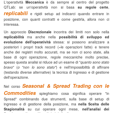
L'operatività
Meccanica
è da sempre al centro del progetto
QTLab: se un'operatività non si basa
su regole certe
,
replicabili
e rigidi setup ad indicarci quando entrare in
posizione, con quanti contratti e come gestirla, allora non ci
interessa.
Un approccio
Discrezionale
incontra dei limiti non solo nella
replicabilità
ma anche nella
possibilità di sviluppo ed
evoluzione dell'operatività
stessa: si possono analizzare a
posteriori i propri track record (=le operazioni fatte) e tenere
anche dei registri molto accurati, ma se non ci sono state, alla
base di ogni operazione, regole meccaniche molto precise,
spesso questa analisi si riduce ad un esame di "
quanto sono stato
bravo
" (
o "non lo sono stato"
) e nell'impossibilità di affinare
(testando diverse alternative) la tecnica di ingresso e di gestione
dell'operazione.
Seasonal & Spread Trading con le
Nel corso
Commodities
spieghiamo cosa significa operare "in
Spread" combinando due strumenti, sulla base di setup di
ingresso e di gestione della posizione, ma
nella Scelta delle
Stagionalità
su cui operare ogni mese,
nell'analisi dei