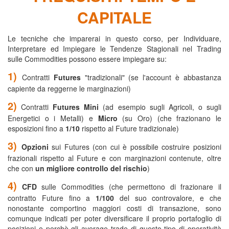
CAPITALE
Le tecniche che imparerai in questo corso, per Individuare,
Interpretare ed Impiegare le Tendenze Stagionali nel Trading
sulle Commodities possono essere impiegare su:
1)
Contratti
Futures
"tradizionali" (se l'account è abbastanza
capiente da reggerne le marginazioni)
2)
Contratti
Futures Mini
(ad esempio sugli Agricoli, o sugli
Energetici o i Metalli) e
Micro
(su Oro)
(che frazionano le
esposizioni fino a
1/10
rispetto al Future tradizionale)
3)
Opzioni
sui Futures (con cui è possibile costruire posizioni
frazionali rispetto al Future e con marginazioni contenute, oltre
che con
un migliore controllo del rischio
)
4)
CFD
sulle Commodities (che permettono di frazionare il
contratto Future fino a
1/100
del suo controvalore, e che
nonostante comportino maggiori costi di transazione, sono
comunque indicati per poter diversificare il proprio portafoglio di
posizioni e perchè gli average trade di questo tipo di operatività