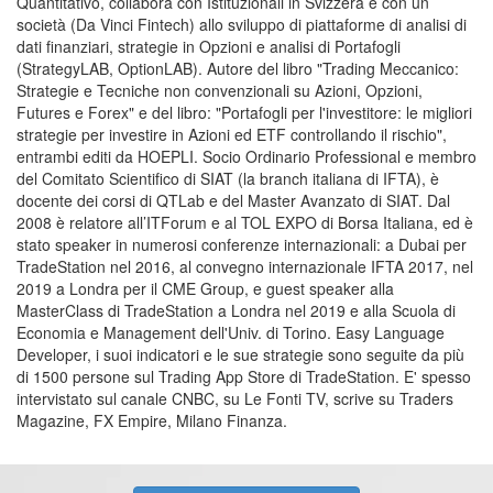
Quantitativo, collabora con Istituzionali in Svizzera e con un
società (Da Vinci Fintech) allo sviluppo di piattaforme di analisi di
dati finanziari, strategie in Opzioni e analisi di Portafogli
(StrategyLAB, OptionLAB). Autore del libro "Trading Meccanico:
Strategie e Tecniche non convenzionali su Azioni, Opzioni,
Futures e Forex" e del libro: "Portafogli per l'investitore: le migliori
strategie per investire in Azioni ed ETF controllando il rischio",
entrambi editi da HOEPLI. Socio Ordinario Professional e membro
del Comitato Scientifico di SIAT (la branch italiana di IFTA), è
docente dei corsi di QTLab e del Master Avanzato di SIAT. Dal
2008 è relatore all’ITForum e al TOL EXPO di Borsa Italiana, ed è
stato speaker in numerosi conferenze internazionali: a Dubai per
TradeStation nel 2016, al convegno internazionale IFTA 2017, nel
2019 a Londra per il CME Group, e guest speaker alla
MasterClass di TradeStation a Londra nel 2019 e alla Scuola di
Economia e Management dell'Univ. di Torino. Easy Language
Developer, i suoi indicatori e le sue strategie sono seguite da più
di 1500 persone sul Trading App Store di TradeStation. E' spesso
intervistato sul canale CNBC, su Le Fonti TV, scrive su Traders
Magazine, FX Empire, Milano Finanza.