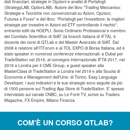
dati finanziari, strategie in Opzioni e analisi di Portafogli
(StrategyLAB, OptionLAB). Autore del libro "Trading Meccanico:
Strategie e Tecniche non convenzionali su Azioni, Opzioni,
Futures e Forex" e del libro: "Portafogli per l'investitore: le migliori
strategie per investire in Azioni ed ETF controllando il rischio",
entrambi editi da HOEPLI. Socio Ordinario Professional e membro
del Comitato Scientifico di SIAT (la branch italiana di IFTA), è
docente dei corsi di QTLab e del Master Avanzato di SIAT. Dal
2008 è relatore all’ITForum e al TOL EXPO di Borsa Italiana, ed è
stato speaker in numerosi conferenze internazionali: a Dubai per
TradeStation nel 2016, al convegno internazionale IFTA 2017, nel
2019 a Londra per il CME Group, e guest speaker alla
MasterClass di TradeStation a Londra nel 2019 e alla Scuola di
Economia e Management dell'Univ. di Torino. Easy Language
Developer, i suoi indicatori e le sue strategie sono seguite da più
di 1500 persone sul Trading App Store di TradeStation. E' spesso
intervistato sul canale CNBC, su Le Fonti TV, scrive su Traders
Magazine, FX Empire, Milano Finanza.
COM'È UN CORSO QTLAB?