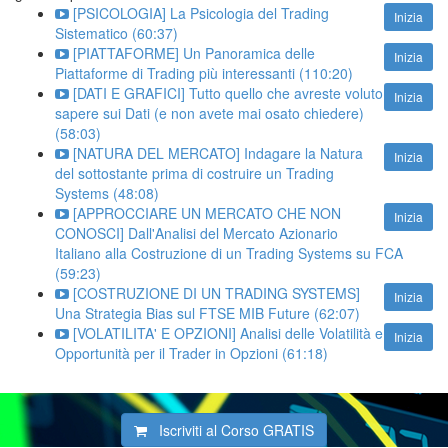
[PSICOLOGIA] La Psicologia del Trading
Inizia
Sistematico (60:37)
[PIATTAFORME] Un Panoramica delle
Inizia
Piattaforme di Trading più interessanti (110:20)
[DATI E GRAFICI] Tutto quello che avreste voluto
Inizia
sapere sui Dati (e non avete mai osato chiedere)
(58:03)
[NATURA DEL MERCATO] Indagare la Natura
Inizia
del sottostante prima di costruire un Trading
Systems (48:08)
[APPROCCIARE UN MERCATO CHE NON
Inizia
CONOSCI] Dall'Analisi del Mercato Azionario
Italiano alla Costruzione di un Trading Systems su FCA
(59:23)
[COSTRUZIONE DI UN TRADING SYSTEMS]
Inizia
Una Strategia Bias sul FTSE MIB Future (62:07)
[VOLATILITA' E OPZIONI] Analisi delle Volatilità e
Inizia
Opportunità per il Trader in Opzioni (61:18)
Iscriviti al Corso
GRATIS