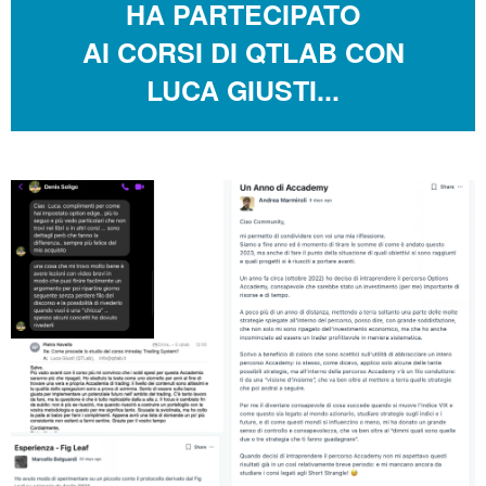
HA PARTECIPATO
AI CORSI DI QTLAB CON
LUCA GIUSTI...