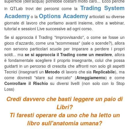
superficie (dell'acqua) potrebbe costarti molto caro... Ecco perchè
Trading System
in QTLab trovi dei percorsi come la
Academy
Options Academy
o la
articolati su diverse
giornate di lavoro che portiamo avanti insieme, oltre a webinar,
tutorial e sessioni Live successive ad ogni corso.
Se si approccia il Trading "improvvisando", o come se fosse un
gioco d'azzardo, come una "scommessa" (sale o scende?), allora
non servono particolari scuole per imparare a perdere i propri
soldi... ma
se si approccia il Trading come un mestiere
, allora
è fondamentale scegliere il proprio insegnante, colui che possa
guidarti in un percorso di crescita che affronti non solo gli aspetti
Tecnici (insegnarti un
Metodo
di lavoro che sia
Replicabile
), ma
come dovresti "stare sul mercato" (
Atteggiamento
) e come
Controllare il Rischio
su diversi livelli (non solo con lo Stop
Loss)
Credi davvero che basti leggere un paio di
Libri?
Ti faresti operare da uno che ha letto un
libro sull'anatomia umana?