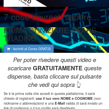
7 cose dovresti sapere...
PRIMA DI INIZIARE A FARE
TRADING
Iscriviti al Corso
GRATIS
Per poter rivedere questi video e
scaricare
GRATUITAMENTE
queste
dispense, basta cliccare sul pulsante
👆
che vedi qui sopra
Se è la prima volta che accedi in questa piattaforma, ti sarà
chiesto di registrarti:
usa il tuo vero NOME e COGNOME
(non
nickname o abbreviazioni)
e una
E-Mail
valida
(ti sarà inviato un
link di conferma)
o il tuo profilo sarà disattivato.