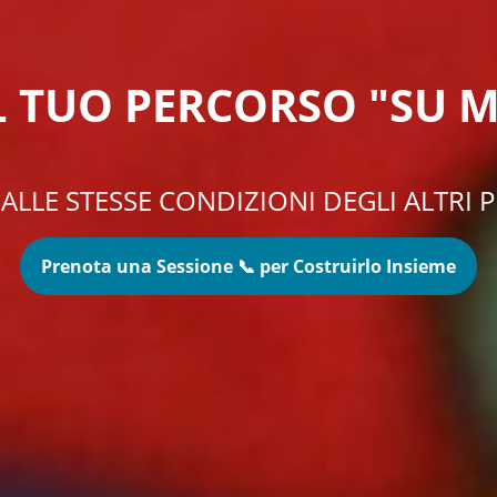
L TUO PERCORSO "SU 
, ALLE STESSE CONDIZIONI DEGLI ALTR
Prenota una Sessione 📞 per Costruirlo Insieme