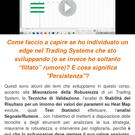
CONDOTTA
UN'OTTIMIZZAZIONE
(...dei Parametri Liberi di una Strategia)
Come faccio a capire se ho individuato un
edge nel Trading Systems che sto
sviluppando (o se invece ho soltanto
“fittato” rumore)?
E cosa significa
"Persistenza"?
Questi sono alcuni dei temi che sviluppiamo in questo corso,
accanto alla
Misurazione della Robustezza
di un Trading
System, le
Tecniche di Validazione
, l'analisi di
Stabilità del
Risultato per un intorno dei valori dei parametri su Heat Map
evolute, quali
Test Statistici
effettuare, l'
analisi
Segnale/Rumore
... con l'obiettivo di metterti a disposizione delle
tecniche e degli strumenti per analizzare la tua strategia,
misurarne la robustezza, e intervenire per migliorarla, perchè
è
qui che lo sviluppatore deve mettere il suo valore aggiunto
.