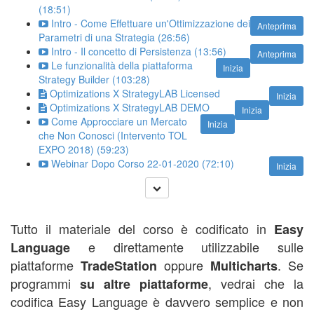
(18:51)
Intro - Come Effettuare un'Ottimizzazione dei
Anteprima
Parametri di una Strategia (26:56)
Intro - Il concetto di Persistenza (13:56)
Anteprima
Le funzionalità della piattaforma
Inizia
Strategy Builder (103:28)
Optimizations X StrategyLAB Licensed
Inizia
Optimizations X StrategyLAB DEMO
Inizia
Come Approcciare un Mercato
Inizia
che Non Conosci (Intervento TOL
EXPO 2018) (59:23)
Webinar Dopo Corso 22-01-2020 (72:10)
Inizia
Tutto il materiale del corso è codificato in
Easy
e direttamente utilizzabile sulle
Language
piattaforme
oppure
. Se
TradeStation
Multicharts
programmi
, vedrai che la
su altre piattaforme
codifica Easy Language è davvero semplice e non