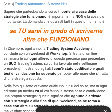
[2013]
Trading Automatico: Sistema N°1
Sapere che partecipando al corso
ti porterai a casa delle
strategie che funzionano
, è importante ma
NON
è la cosa più
importante. La domanda che dovresti farti in questo momento è:
se TU sarai in grado di scriverne
altre che FUNZIONANO
In Dicembre, ogni anno, la
Trading System Academy
si
conclude con un weekend di
Workshop
. Si tratta di un fine
settimana in cui
ogni allievo
di questo percorso può presentare
un
SUO
Trading System, su cui ha lavorato nelle settimane
precedenti, mostrando agli altri
com'è stato codificato
e
quali
test di validazione ha superato
per poter affermare che si tratta
di una strategia robusta.
Nella foto qui sotto eravamo qualcuno in più del solito, ma in ogni
edizione (in media)
20
allievi fanno la stessa cosa e condividono
una propria strategia: questo significa che
ognuno è arrivato
con 1 strategia e alla fine di quel weekend, se ne torna a
casa con altre 19 strategie,
costruite partendo da idee diverse,
×
ma validate secondo principi comuni...
è il potere della