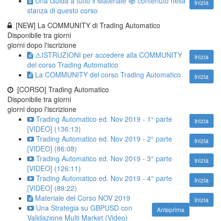
Una Guida a tutto il Materiale 📚 contenuto nella
Inizia
stanza di questo corso
[NEW] La COMMUNITY di Trading Automatico
Disponibile tra
giorni
giorni dopo l'iscrizione
⚠️ISTRUZIONI per accedere alla COMMUNITY
Inizia
del corso Trading Automatico
La COMMUNITY del corso Trading Automatico
Inizia
[CORSO] Trading Automatico
Disponibile tra
giorni
giorni dopo l'iscrizione
Trading Automatico ed. Nov 2019 - 1° parte
Inizia
[VIDEO] (136:13)
Trading Automatico ed. Nov 2019 - 2° parte
Inizia
[VIDEO] (86:08)
Trading Automatico ed. Nov 2019 - 3° parte
Inizia
[VIDEO] (126:11)
Trading Automatico ed. Nov 2019 - 4° parte
Inizia
[VIDEO] (89:22)
Materiale del Corso NOV 2019
Inizia
Una Strategia su GBPUSD con
Anteprima
Validazione Multi Market (Video)