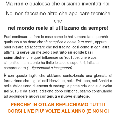
Ma
non
è qualcosa che ci siamo inventati noi.
Noi non facciamo altro che applicare tecniche
che
nel mondo reale si utilizzano da sempre
!
Puoi continuare a fare le cose come le hai sempre fatte, perchè
qualcuno ti ha detto che “
è semplice e basta fare così”
, oppure
puoi iniziare ad accettare che nel trading, così come in ogni altra
attività,
ti serve un metodo costruito su solide basi
scientifiche
, che quell’influencer su YouTube, che è così
simpatico ma a stento ha finito le scuole superiori, fatica a
comprendere
(…figuriamoci a insegnarlo).
È con questo taglio che abbiamo confezionato una giornata di
formazione che ti guidi nell'Ideazione, nello Sviluppo, nell'Analisi e
nella Validazione di sistemi di trading: la prima edizione si è svolta
nel 2013
e da allora, edizione dopo edizione, stiamo continuando
ad aggiungere
nuovi contenuti
e
nuove strategie
.
PERCHE' IN QTLAB REPLICHIAMO TUTTI I
CORSI LIVE PIU' VOLTE ALL'ANNO
(E NON CI