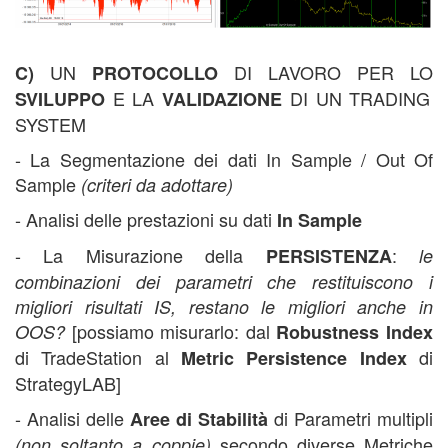
corso trading automatico,
UN
DI LAVORO PER LO
C)
PROTOCOLLO
E LA
DI UN TRADING
SVILUPPO
VALIDAZIONE
SYSTEM
- La Segmentazione dei dati In Sample / Out Of
Sample
(criteri da adottare)
- Analisi delle prestazioni su dati
In Sample
- La Misurazione della
:
PERSISTENZA
le
combinazioni dei parametri che restituiscono i
migliori risultati IS, restano le migliori anche in
[possiamo misurarlo: dal
OOS?
Robustness Index
di TradeStation al
di
Metric Persistence Index
StrategyLAB]
- Analisi delle
di Parametri multipli
Aree di Stabilità
secondo diverse Metriche
(non soltanto a coppie)