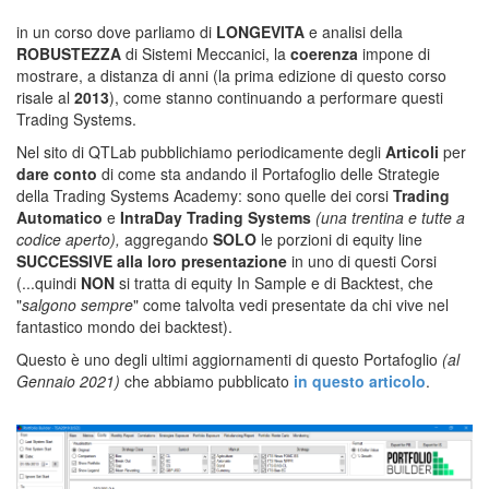
in un corso dove parliamo di
LONGEVITA
e analisi della
ROBUSTEZZA
di Sistemi Meccanici, la
coerenza
impone di
mostrare, a distanza di anni (la prima edizione di questo corso
risale al
2013
), come stanno continuando a performare questi
Trading Systems.
Nel sito di QTLab pubblichiamo periodicamente degli
Articoli
per
dare conto
di come sta andando il Portafoglio delle Strategie
della Trading Systems Academy: sono quelle dei corsi
Trading
Automatico
e
IntraDay Trading Systems
(una trentina e tutte a
codice aperto),
aggregando
SOLO
le porzioni di equity line
SUCCESSIVE alla loro presentazione
in uno di questi Corsi
(...quindi
NON
si tratta di equity In Sample e di Backtest, che
"
salgono sempre
" come talvolta vedi presentate da chi vive nel
fantastico mondo dei backtest).
Questo è uno degli ultimi aggiornamenti di questo Portafoglio
(al
Gennaio 2021)
che abbiamo pubblicato
in questo articolo
.
corso trading automatico,