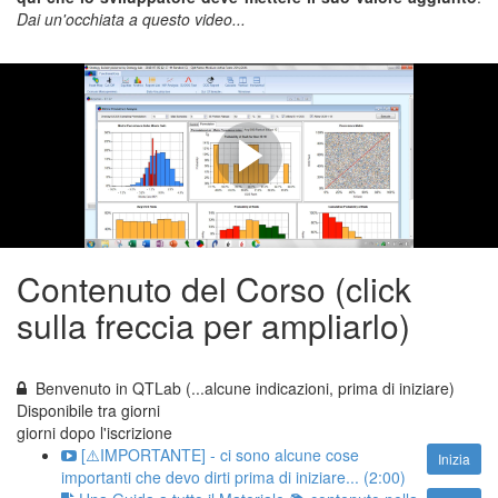
Dai un'occhiata a questo video...
COSA SIGNIFICA
PERSISTENZA
(...del Risultato per diverse Combinazioni di Parametri e
Segmentazioni IS/OOS)
Contenuto del Corso (click
sulla freccia per ampliarlo)
Benvenuto in QTLab (...alcune indicazioni, prima di iniziare)
Disponibile tra
giorni
giorni dopo l'iscrizione
[⚠️IMPORTANTE] - ci sono alcune cose
Inizia
importanti che devo dirti prima di iniziare... (2:00)