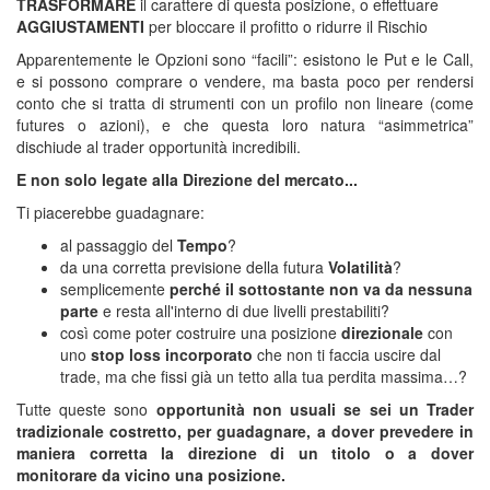
TRASFORMARE
il carattere di questa posizione, o effettuare
AGGIUSTAMENTI
per bloccare il profitto o ridurre il Rischio
Apparentemente le Opzioni sono “facili”: esistono le Put e le Call,
e si possono comprare o vendere, ma basta poco per rendersi
conto che si tratta di strumenti con un profilo non lineare (come
futures o azioni), e che questa loro natura “asimmetrica”
dischiude al trader opportunità incredibili.
E non solo legate alla Direzione del mercato...
Ti piacerebbe guadagnare:
al passaggio del
Tempo
?
da una corretta previsione della futura
Volatilità
?
semplicemente
perché il sottostante non va da nessuna
parte
e resta all'interno di due livelli prestabiliti?
così come poter costruire una posizione
direzionale
con
uno
stop loss incorporato
che non ti faccia uscire dal
trade, ma che fissi già un tetto alla tua perdita massima…?
Tutte queste sono
opportunità non usuali se sei un Trader
tradizionale costretto, per guadagnare, a dover prevedere in
maniera corretta la direzione di un titolo o a dover
monitorare da vicino una posizione.