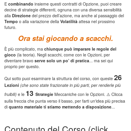
E
combinando
insieme questi contratti di Opzione, puoi creare
decine di strategie differenti, ognuna con una diversa sensibilità
alla
Direzione
del prezzo dell’azione, ma anche al passaggio del
Tempo
o alla variazione della
Volatilità
attesa nel prossimo
futuro.
Ora stai giocando a scacchi.
È più complicato, ma
chiunque può imparare le regole del
gioco
(la teoria). Negli scacchi, come con le Opzioni, per
diventare bravo
serve solo un po’ di pratica
... ma sei qui
proprio per questo.
26
Qui sotto puoi esaminare la struttura del corso, con queste
Lezioni
(che sono state frazionate in più parti, per renderle più
13
fruibili)
e le
Strategie
Meccaniche con le Opzioni. ⚠️ Clicca
sulla freccia che punta verso il basso, per farti un'idea più precisa
di
quanto materiale ti stiamo mettendo a disposizione
...
Contenuto del Corso (click