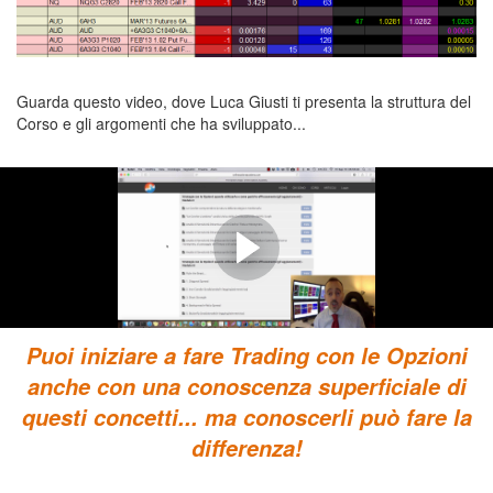
corso trading edge,
Guarda questo video, dove Luca Giusti ti presenta la struttura del
Corso e gli argomenti che ha sviluppato...
LA STRUTTURA DEL CORSO
THE OPTIONS EDGE
(Luca Giusti ti presenta il Corso e i suoi Contenuti)
Puoi iniziare a fare Trading con le Opzioni
anche con una conoscenza superficiale di
questi concetti... ma conoscerli può fare la
differenza!
, edge trading,