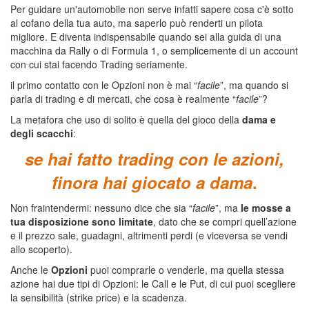
Per guidare un'automobile non serve infatti sapere cosa c'è sotto
al cofano della tua auto, ma saperlo può renderti un pilota
migliore. E diventa indispensabile quando sei alla guida di una
macchina da Rally o di Formula 1, o semplicemente di un account
con cui stai facendo Trading seriamente.
il primo contatto con le Opzioni non è mai “
facile
”, ma quando si
parla di trading e di mercati, che cosa è realmente “
facile
”?
La metafora che uso di solito è quella del gioco della
dama e
degli scacchi
:
se hai fatto trading con le azioni,
finora hai giocato a dama
.
Non fraintendermi: nessuno dice che sia “
facile
”, ma
le mosse a
tua disposizione sono limitate
, dato che se compri quell’azione
e il prezzo sale, guadagni, altrimenti perdi (e viceversa se vendi
allo scoperto).
Anche le
Opzioni
puoi comprarle o venderle, ma quella stessa
azione hai due tipi di Opzioni: le Call e le Put, di cui puoi scegliere
la sensibilità (strike price) e la scadenza.