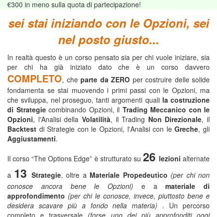
€300
in meno sulla quota di partecipazione!
sei stai iniziando con le Opzioni, sei
nel posto giusto...
In realtà questo è un corso pensato sia per chi vuole iniziare, sia
per chi ha già iniziato dato che è un corso davvero
COMPLETO
, che
parte da ZERO
per costruire delle solide
fondamenta se stai muovendo i primi passi con le Opzioni, ma
che sviluppa, nel proseguo, tanti argomenti quali
la costruzione
di Strategie
combinando Opzioni, il
Trading Meccanico con le
Opzioni
, l'Analisi della
Volatilità
, il Trading
Non Direzionale
, il
Backtest
di Strategie con le Opzioni, l'Analisi con le
Greche
, gli
Aggiustamenti
.
26
Il corso “The Options Edge” è strutturato su
lezioni
alternate
13
a
Strategie
, oltre a
Materiale Propedeutico
(per chi non
conosce ancora bene le Opzioni)
e a
materiale di
approfondimento
(per chi le conosce, invece, piuttosto bene e
desidera scavare più a fondo nella materia)
. Un percorso
completo e trasversale
(forse uno dei più approfonditi oggi