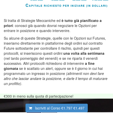
Si tratta di Strategie Meccaniche ed
è tutto già pianificato a
priori
: conosci già quando dovrai negoziare le Opzioni per
entrare in posizione e quando intervenire.
Su alcune di queste Strategie, quelle con le Opzioni sui Futures,
inseriamo direttamente in piattaforme degli ordini sul contratto
Future sottostante per controllare il rischio, quindi per questi
protocolli, si inseriscono questi ordini
una volta alla settimana
(nel tardo pomeriggio del venerdì) e se ne riparla il venerdì
successivo. Altri protocolli richiedono di intervenire
a fine
giornata
se è scattato un alert, oppure se è il giorno in cui hai
programmato un ingresso in posizione
(altrimenti non devi fare
altro che lasciar andare la posizione, e darle il tempo di maturare
un profitto)
.
€300
in meno sulla quota di partecipazione!
Iscriviti al Corso
€1.797
€1.497