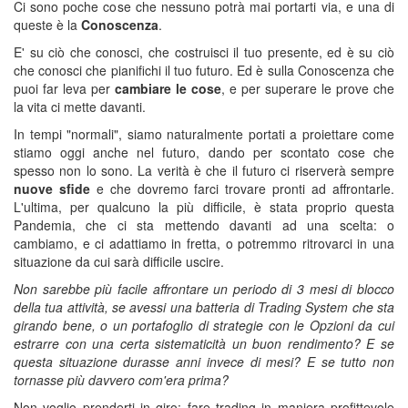
Ci sono poche cose che nessuno potrà mai portarti via, e una di
queste è la
Conoscenza
.
E' su ciò che conosci, che costruisci il tuo presente, ed è su ciò
che conosci che pianifichi il tuo futuro. Ed è sulla Conoscenza che
puoi far leva per
cambiare le cose
, e per superare le prove che
la vita ci mette davanti.
In tempi "normali", siamo naturalmente portati a proiettare come
stiamo oggi anche nel futuro, dando per scontato cose che
spesso non lo sono. La verità è che il futuro ci riserverà sempre
nuove sfide
e che dovremo farci trovare pronti ad affrontarle.
L'ultima, per qualcuno la più difficile, è stata proprio questa
Pandemia, che ci sta mettendo davanti ad una scelta: o
cambiamo, e ci adattiamo in fretta, o potremmo ritrovarci in una
situazione da cui sarà difficile uscire.
Non sarebbe più facile affrontare un periodo di 3 mesi di blocco
della tua attività, se avessi una batteria di Trading System che sta
girando bene, o un portafoglio di strategie con le Opzioni da cui
estrarre con una certa sistematicità un buon rendimento? E se
questa situazione durasse anni invece di mesi? E se tutto non
tornasse più davvero com'era prima?
Non voglio prenderti in giro: fare trading in maniera profittevole