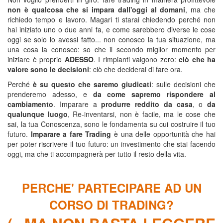
non è qualcosa che si impara dall'oggi al domani
, ma che
richiedo tempo e lavoro. Magari ti starai chiedendo perché non
hai iniziato uno o due anni fa, e come sarebbero diverse le cose
oggi se solo lo avessi fatto... non conosco la tua situazione, ma
una cosa la conosco: so che il secondo miglior momento per
iniziare è proprio
ADESSO
. I rimpianti valgono zero:
ciò che ha
valore sono le decisioni
: ciò che deciderai di fare ora.
Perché
è su questo che saremo giudicati
: sulle decisioni che
prenderemo adesso, e
da come sapremo rispondere al
cambiamento
. Imparare a
produrre reddito da casa
, o
da
qualunque luogo
, Re-inventarsi, non è facile, ma le cose che
sai, la tua Conoscenza, sono le fondamenta su cui costruire il tuo
futuro.
Imparare a fare Trading
è una delle opportunità che hai
per poter riscrivere il tuo futuro: un investimento che stai facendo
oggi, ma che ti accompagnerà per tutto il resto della vita.
PERCHE' PARTECIPARE AD UN
CORSO DI TRADING?