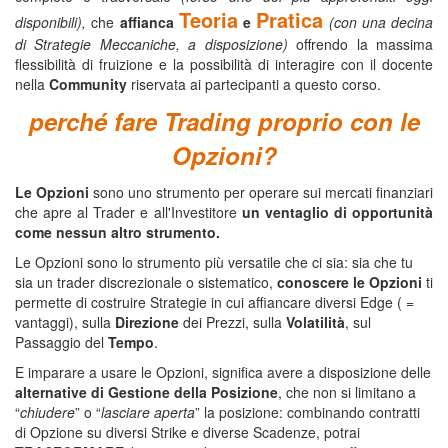
Teoria
Pratica
disponibili),
che
affianca
e
(con una decina
di Strategie Meccaniche, a disposizione)
offrendo la massima
flessibilità di fruizione e la possibilità di interagire con il docente
nella
Community
riservata ai partecipanti a questo corso.
perché fare Trading proprio con le
Opzioni?
Le Opzioni
sono uno strumento per operare sui mercati finanziari
che apre al Trader e all'Investitore
un ventaglio di opportunità
come nessun altro strumento.
Le Opzioni sono lo strumento più versatile che ci sia: sia che tu
sia un trader discrezionale o sistematico,
conoscere le Opzioni
ti
permette di costruire Strategie in cui affiancare diversi Edge ( =
vantaggi), sulla
Direzione
dei Prezzi, sulla
Volatilità
, sul
Passaggio del
Tempo
.
E imparare a usare le Opzioni, significa avere a disposizione delle
alternative di Gestione della Posizione
, che non si limitano a
“
chiudere
” o “
lasciare aperta
” la posizione: combinando contratti
di Opzione su diversi Strike e diverse Scadenze, potrai